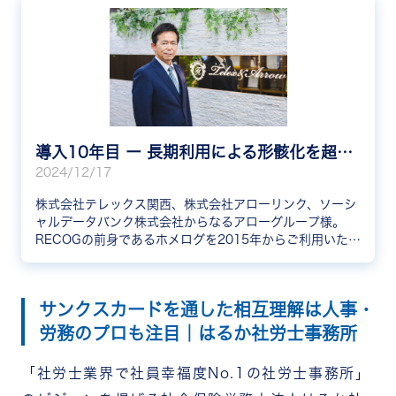
導入10年目 ー 長期利用による形骸化を超えて、再活性化に成功した秘訣
2024/12/17
株式会社テレックス関西、株式会社アローリンク、ソーシ
ャルデータバンク株式会社からなるアローグループ様。
RECOGの前身であるホメログを2015年からご利用いただ
き、今年で導入10年目を迎えました。今回は、代表取締役
社長の蓬莱様、RECOG運用担当の宮脇様に、この10年を
振り返ってのお話や導入後の効果について伺いました。
サンクスカードを通した相互理解は人事・
労務のプロも注目｜はるか社労士事務所
「社労士業界で社員幸福度No.1の社労士事務所」