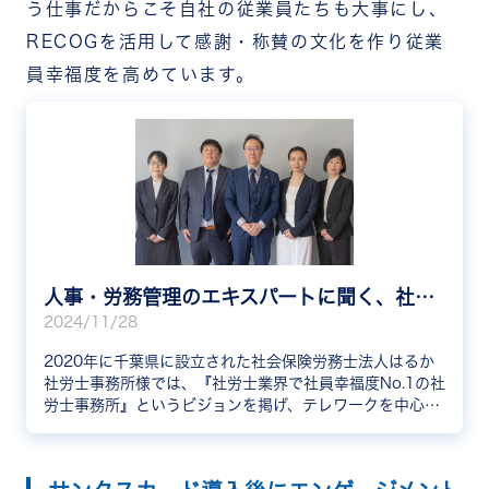
う仕事だからこそ自社の従業員たちも大事にし、
RECOGを活用して感謝・称賛の文化を作り従業
員幸福度を高めています。
人事・労務管理のエキスパートに聞く、社員幸福度の向上にRECOGを活用する方法
2024/11/28
2020年に千葉県に設立された社会保険労務士法人はるか
社労士事務所様では、『社労士業界で社員幸福度No.1の社
労士事務所』というビジョンを掲げ、テレワークを中心と
した柔軟な働き方を推進し、社員一人ひとりが活躍できる
環境づくりに取り組んでいます。 今回は、共同代表の益永
様、役員の深尾様に、RECOGを導入した背景や導入後の