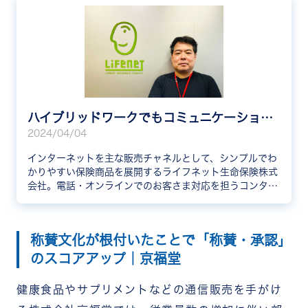
ハイブリッドワークでもコミュニケーションを促進する秘訣とは？
2024/04/04
インターネットを主な販売チャネルとして、シンプルでわ
かりやすい保険商品を展開するライフネット生命保険株式
会社。電話・オンラインでのお客さま対応を担うコンタク
トセンターにて、4年以上RECOGをご利用いただいていま
す。今回は、ES（従業員満足度）向上担当者であり、
RECOG運営責任者の太田様に、利用率を改善した運用の
称賛文化が根付いたことで「称賛・承認」
工夫やハイブリットワークでもコミュニケーションが促進
する秘訣についてお伺いしました。
のスコアアップ｜京福堂
健康食品やサプリメントなどの通信販売を手がけ