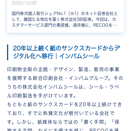
2022/12/02
国内株式個人取引シェアNo.1（※1）のネット証券会社と
して、確固たる地位を築く株式会社SBI証券。今回は、カ
スタマーサービス部門の栗原様、酒井様に、RECOGを導
入した背景や導入後の変化についてお伺いしました。
（※1）2022年3月期 通期の委託個人売買代金シェア
20年以上続く紙のサンクスカードからデ
ジタル化へ移行｜インパムシール
印刷物全般の企画・デザイン、製造、販売の事業
を展開する総合印刷会社・インパムグループ。その
うちの株式会社インパムシールは、シール・ラベ
ル印刷製造を手がけています。
もともと紙のサンクスカードを20年以上続けてき
ており、すでに称賛文化が根付いている会社で
す。しかし、紙媒体ならではの「書く手間」「保
管する手間」などに不便さを感じ、RECOGを導