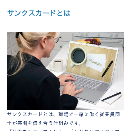
10年を超える利活用で社内に感謝が飛び交う文化
サンクスカードとは
を形成｜アローグループ
サンクスカードを通した相互理解は人事・労務の
プロも注目｜はるか社労士事務所
サンクスカード導入後にエンゲージメント数値が
向上｜NECネクサソリューションズ
出社・在宅が入り混じるハイブリッドワークな組
織でもコミュニケーションを活性化｜ライフネッ
ト生命保険
称賛文化が根付いたことで「称賛・承認」のスコ
アアップ｜京福堂
称賛文化と努力の可視化により離職率・応対品質
ともに改善｜SBI証券
20年以上続く紙のサンクスカードからデジタル化
へ移行｜インパムシール
多職種が働く職場でサンクスカード送受信率の高
水準をキープ｜CLOVER DENTAL
サンクスカードとは、職場で一緒に働く従業員同
部署を超えたコミュニケーションを加速｜協和キ
リン宇部工場
士が感謝を伝え合う仕組みです。
勤務地が異なるメンバー同士のコミュニケーショ