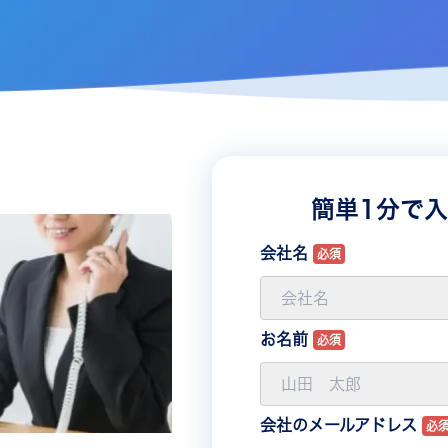
簡単1分で
会社名
必須
お名前
必須
会社のメールアドレス
必