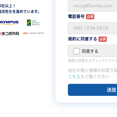
00社以上！
織活性化を進めています。
電話番号
必須
規約に同意する
必須
同意する
規約に同意の上チェックしてく
当社の個人情報のお取り
こちら
をご覧ください
If
送信
you
are
a
human,