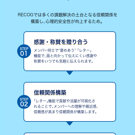
RECOGでは多くの課題解決の土台となる信頼関係を
構築し､心理的安全性が向上するため。
感謝・称賛を贈り合う
STEP
メンバー同士で“褒めあう” ｢レター｣
01
機能で､面と向かって伝えにくい感謝や
称賛をいつでも気軽に伝えられます。
信頼関係構築
STEP
｢レター｣機能で貢献や活躍が可視化さ
02
れることで､メンバーへの理解や親近感､
信頼感が高まり信頼関係が構築します。