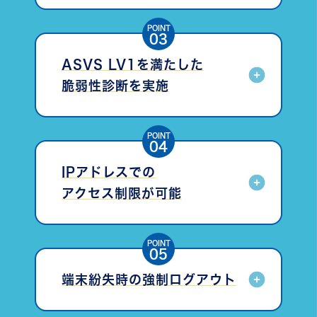
れ､保管されています。不正なアクセスがあった場
合でも情報は安全に保護されます。
POINT
03
ASVS LV1を満たした

脆弱性診断を実施
国際的な脆弱性診断基準であるASVS第3版レベル
1を満たした脆弱性診断を第三者機関にて定期的に
実施し､安全性の確認とさらなる向上に努めていま
POINT
す。
04
IPアドレスでの

アクセス制限が可能
アクセスが可能なIPアドレスを制限することができ
るため､安全性が保たれます。また､スマートフォン
アプリは制限を例外するなど､柔軟に設定いただけ
POINT
ます。
05
端末紛失時の強制ログアウト
アカウントを管理ページから遠隔で無効にするこ
とができます。万が一､端末を紛失しても安全にデ