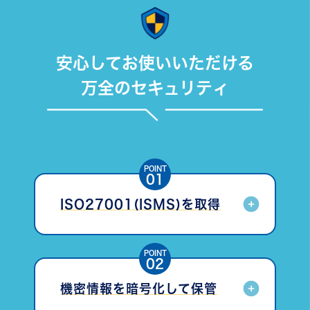
安心してお使いいただける
万全のセキュリティ
POINT
01
ISO27001(ISMS)を取得
当社はISO27001（ISMS）認証を取得し､定期的
な情報セキュリティ監査の実施と､継続的な教育・
改善プロセスを通じて､堅牢かつ安全な体制を構
POINT
築・維持しています。
02
機密情報を暗号化して保管
お預かりしている大切なデータは適切に暗号化さ