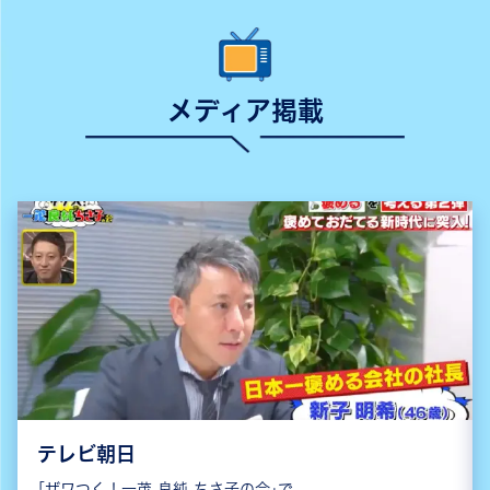
メディア掲載
テレビ朝日
｢ザワつく！一茂 良純 ちさ子の会｣で