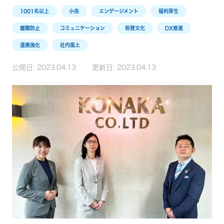
1001名以上
小売
エンゲージメント
福利厚生
離職防止
コミュニケーション
称賛文化
DX推進
連携強化
社内風土
公開日:
2023.04.13
更新日:
2023.04.13