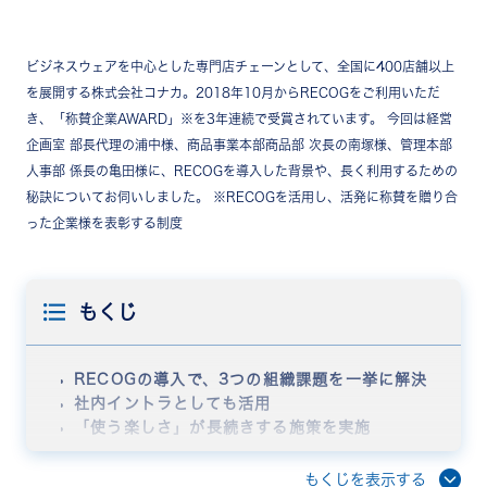
ビジネスウェアを中心とした専門店チェーンとして、全国に400店舗以上
を展開する株式会社コナカ。2018年10月からRECOGをご利用いただ
き、「称賛企業AWARD」※を3年連続で受賞されています。 今回は経営
企画室 部長代理の浦中様、商品事業本部商品部 次長の南塚様、管理本部
人事部 係長の亀田様に、RECOGを導入した背景や、長く利用するための
秘訣についてお伺いしました。 ※RECOGを活用し、活発に称賛を贈り合
った企業様を表彰する制度
もくじ
RECOGの導入で、3つの組織課題を一挙に解決
社内イントラとしても活用
「使う楽しさ」が長続きする施策を実施
称賛を通じたつながりと、定性的な人事評価を実現
物理的距離を超えたコミュニケーションの実現に
もくじを表示する