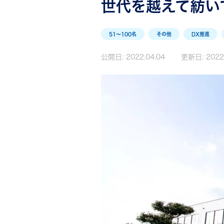
世代を越えて紡い
51〜100名
その他
DX推進
公開日:
2022.04.04
更新日:
2022