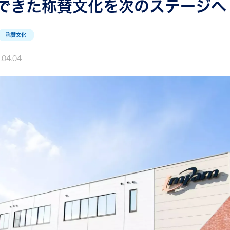
できた称賛文化を次のステージへ
称賛文化
.04.04