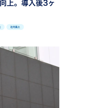
向上。導入後3ヶ
化
社内風土