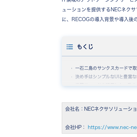
ューションを提供するNECネク
に、RECOGの導入背景や導入後
もくじ
一石二鳥のサンクスカードで取
決め手はシンプルなUIと豊富
投稿フィードを活用した、数々
RECOGが実現する定量的な3
一人ひとりが、いきいきと働け
会社名：NECネクサソリューシ
会社HP：
https://www.nec-n