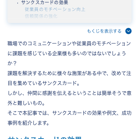
サンクスカードの効果
従業員のモチベーション向上
信頼関係の強化
コミュニケーションの活性化
従業員エンゲージメントの向上
もくじを表示する
チームの結束力強化
職場でのコミュニケーションや従業員のモチベーション
すぐに使える！サンクスカードの例文集
新しいアイディアや提案への感謝を伝えるときの
に課題を感じている企業様も多いのではないでしょう
例文
か？
チームや組織のための努力への感謝を伝えるとき
の例文
課題を解決するために様々な施策がある中で、改めて注
チームの雰囲気やモチベーションを高める活動へ
目を集めているサンクスカード。
の感謝を伝えるときの例文
サンクスカードの成功事例
しかし、仲間に感謝を伝えるということは簡単そうで意
NECネクサソリューションズ株式会社
外と難しいもの。
協和キリン株式会社
株式会社SBI証券
そこで本記事では、サンクスカードの効果や例文、成功
感謝を伝えるサンクスカードツール「RECOG」
事例を紹介します。
まとめ