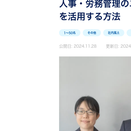
人事・労務管理の
を活用する方法
1〜50名
その他
社内風土
公開日:
2024.11.28
更新日:
2024