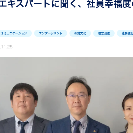
エキスパートに聞く、社員幸福度の
コミュニケーション
エンゲージメント
称賛文化
理念浸透
連携強
.11.28