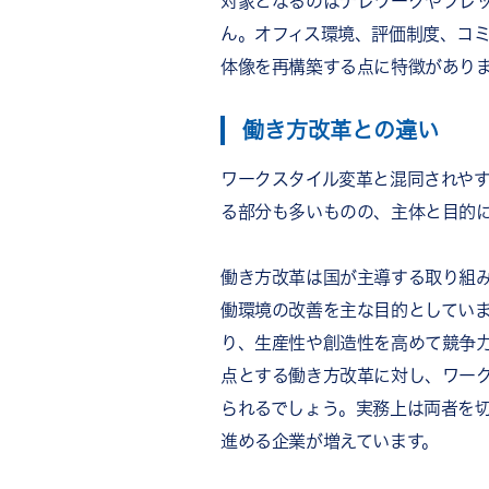
対象となるのはテレワークやフレ
ワークスタイル変革の定着を支え
ん。オフィス環境、評価制度、コ
ワークスタイル変革に関するよ
体像を再構築する点に特徴があり
ワークスタイル変革と働き方
中小企業でもワークスタイル
働き方改革との違い
ワークスタイル変革は何から
テレワークでコミュニケーシ
ワークスタイル変革と混同されや
ワークスタイル変革の効果は
る部分も多いものの、主体と目的
まとめ
働き方改革は国が主導する取り組
働環境の改善を主な目的としてい
り、生産性や創造性を高めて競争
点とする働き方改革に対し、ワー
られるでしょう。実務上は両者を
進める企業が増えています。