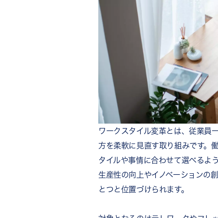
事業継続性の強化
ワークスタイル変革の主な施策
柔軟な勤務制度の導入
業務のデジタル化
オフィス環境の見直し
評価・コミュニケーションの
ワークスタイル変革を進める5
ステップ1：現状の課題を可
ステップ2：目的とゴールを
ステップ3：スモールスター
ワークスタイル変革とは、従業員
ステップ4：制度とツールを
方を柔軟に見直す取り組みです。
ステップ5：効果を測定し改
タイルや事情に合わせて選べるよ
ワークスタイル変革を形骸化さ
生産性の向上やイノベーションの
制度を日常の行動に落とし込
とつと位置づけられます。
離れていてもつながりを保つ
貢献を認め合う文化を育てる