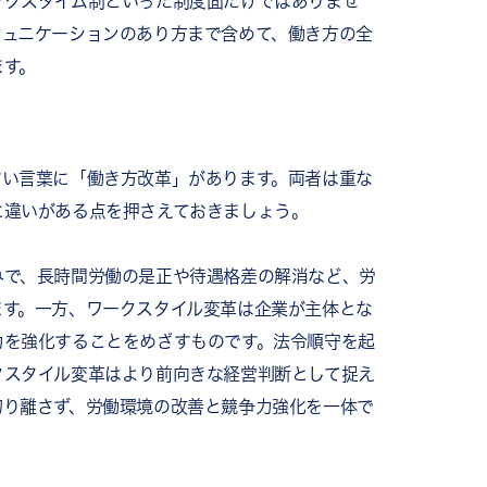
ックスタイム制といった制度面だけではありませ
るRECOG
ミュニケーションのあり方まで含めて、働き方の全
くある質問
ます。
改革は何が違いますか
変革に取り組めますか
始めればよいですか
ョンが減りました。どう対処すればよいですか
すい言葉に「働き方改革」があります。両者は重な
どう測定すればよいですか
に違いがある点を押さえておきましょう。
みで、長時間労働の是正や待遇格差の解消など、労
ます。一方、ワークスタイル変革は企業が主体とな
力を強化することをめざすものです。法令順守を起
クスタイル変革はより前向きな経営判断として捉え
切り離さず、労働環境の改善と競争力強化を一体で