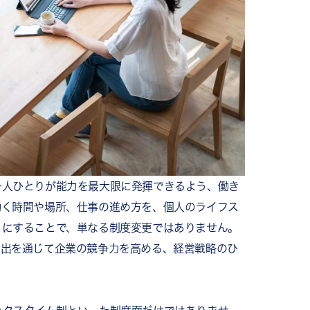
仕組みづくり
ステップ
視化する
設定する
トで試行する
一人ひとりが能力を最大限に発揮できるよう、働き
整備する
働く時間や場所、仕事の進め方を、個人のライフス
善する
うにすることで、単なる制度変更ではありません。
せない3つのポイント
創出を通じて企業の競争力を高める、経営戦略のひ
む