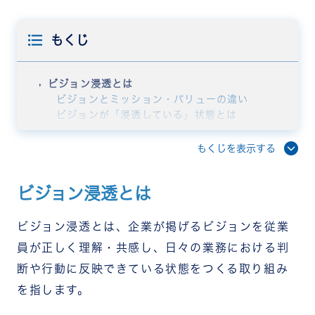
もくじ
ビジョン浸透とは
ビジョンとミッション・バリューの違い
ビジョンが「浸透している」状態とは
ビジョン浸透が企業にもたらす3つのメリット
従業員の主体的な行動と迅速な判断を促す
もくじを表示する
組織の一体感とエンゲージメントが高まる
採用力の強化と離職防止につながる
ビジョン浸透とは
ビジョンが浸透しない4つの原因
ビジョンの内容が抽象的でイメージできない
伝達が一方通行で終わっている
ビジョン浸透とは、企業が掲げるビジョンを従業
日常業務と結びついていない
員が正しく理解・共感し、日々の業務における判
経営層や管理職が体現できていない
断や行動に反映できている状態をつくる取り組み
ビジョンを浸透させる5つの方法
経営層が自分の言葉で繰り返し発信する
を指します。
研修やワークショップで自分ごと化を促す