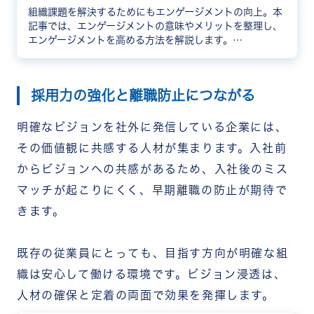
組織課題を解決するためにもエンゲージメントの向上。本
記事では、エンゲージメントの意味やメリットを整理し、
エンゲージメントを高める方法を解説します。
RECOG（レコグ）は、従業員同士が褒め合う仕組みによ
り「自分はチームの役に立っている」という実感が得ら
れ、仲間や企業への愛社精神が自然と高めエンゲージメン
採用力の強化と離職防止につながる
トを向上させます。
明確なビジョンを社外に発信している企業には、
その価値観に共感する人材が集まります。入社前
からビジョンへの共感があるため、入社後のミス
マッチが起こりにくく、早期離職の防止が期待で
きます。
既存の従業員にとっても、目指す方向が明確な組
織は安心して働ける環境です。ビジョン浸透は、
人材の確保と定着の両面で効果を発揮します。