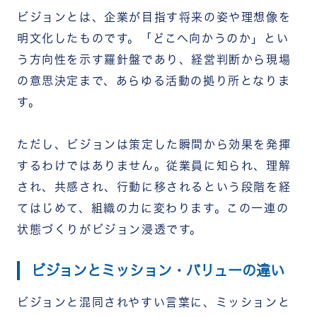
評価制度・表彰制度と連動させる
ビジョンとは、企業が目指す将来の姿や理想像を
社内報や社内SNSで日常的な接点をつくる
ビジョンを体現した行動を称賛して可視化する
明文化したものです。「どこへ向かうのか」とい
ビジョン浸透を形骸化させないためのポイント
う方向性を示す羅針盤であり、経営判断から現場
浸透度を定期的に測定する
一過性のイベントで終わらせず日常に組み込む
の意思決定まで、あらゆる活動の拠り所となりま
現場の声を反映してビジョンを見直す
す。
ビジョン浸透の促進にはRECOGがおすすめ
まとめ
ただし、ビジョンは策定した瞬間から効果を発揮
するわけではありません。従業員に知られ、理解
され、共感され、行動に移されるという段階を経
てはじめて、組織の力に変わります。この一連の
状態づくりがビジョン浸透です。
ビジョンとミッション・バリューの違い
ビジョンと混同されやすい言葉に、ミッションと