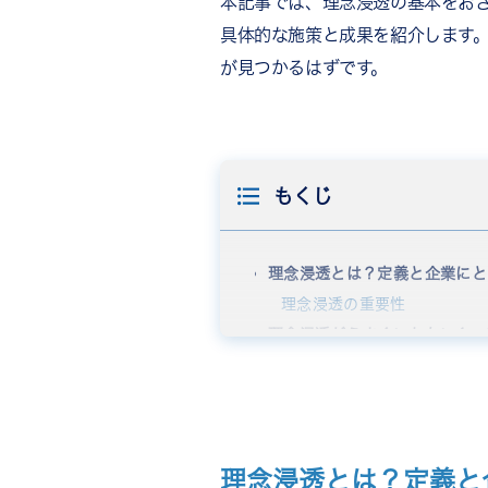
本記事では、理念浸透の基本をお
具体的な施策と成果を紹介します
が見つかるはずです。
もくじ
理念浸透とは？定義と企業にと
理念浸透の重要性
理念浸透がうまくいかない4つ
理念を掲げただけで浸透施策
理念が抽象的すぎて日常業務
経営層が率先して体現できて
浸透を「一度きりのイベント
理念浸透とは？定義と
理念浸透に成功した企業事例5