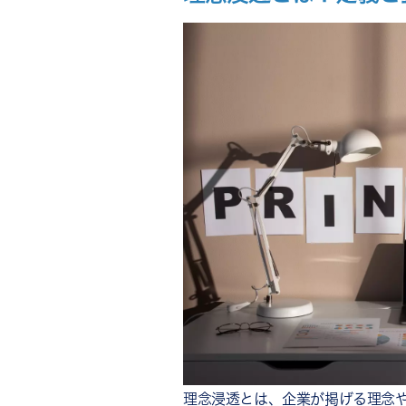
事例1. 株式会社HUMAN 
100%を達成
事例2. スペクトラムブラン
文化82%へ
事例3. NECネクサソリューシ
7pt向上
事例4. 京福堂｜経営層の発
事例5. 協和キリン 宇部工場
り」
5社の事例から読み取る、理念
行動指針を「バッジ」等で可
経営層が目的と意義を繰り返
推進委員会・推進担当など現
サーベイやデータで効果を定
テーマ設定やイベントで飽き
理念浸透とは、企業が掲げる理念や
理念浸透を仕組み化するなら「R