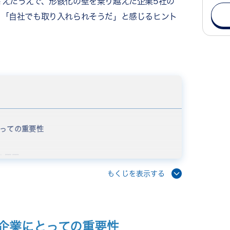
さえたうえで、形骸化の壁を乗り越えた企業5社の
。「自社でも取り入れられそうだ」と感じるヒント
っての重要性
の原因
を行っていない
もくじを表示する
と結びつかない
いない
」で終わらせている
企業にとっての重要性
選