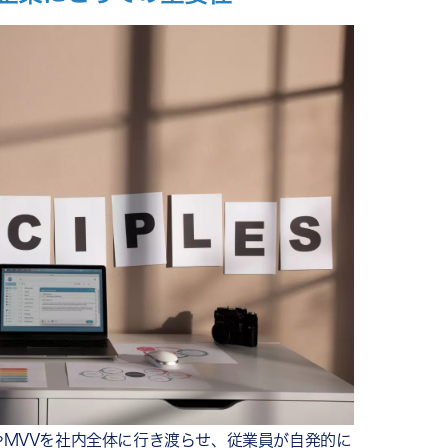
LIFE｜VALUE委員会×バッジ運用で、ログイン率ほぼ
ズジャパン｜グローバル行動指針の"日本版再定義"で称賛
ョンズ｜Code of Valuesの浸透で心理的安全性が
信×委員会推進で「称賛・承認」スコア4pt向上
｜「KABEGOE」の工場浸透で約70〜80%が「効果あ
浸透を成功させる5つの共通ポイント
視化し、日常のコミュニケーションに組み込む
し発信する
場主導の体制をつくる
量的に測定する
させない運用を続ける
MVVを社内全体に行き渡らせ、従業員が自発的に
ECOG」