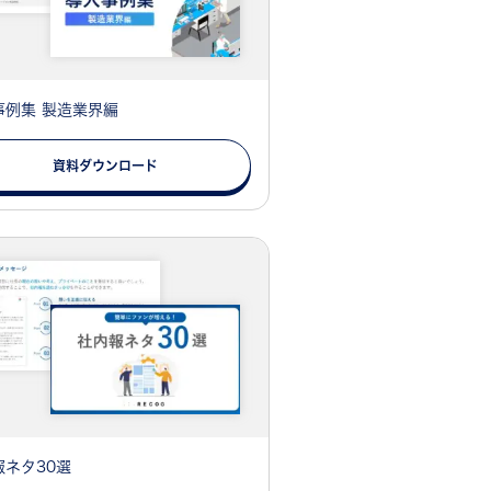
事例集 製造業界編
資料ダウンロード
報ネタ30選