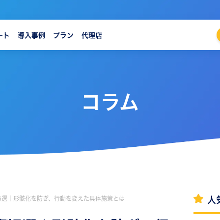
ート
導入事例
プラン
代理店
コラム
5選｜形骸化を防ぎ、行動を変えた具体施策とは
人