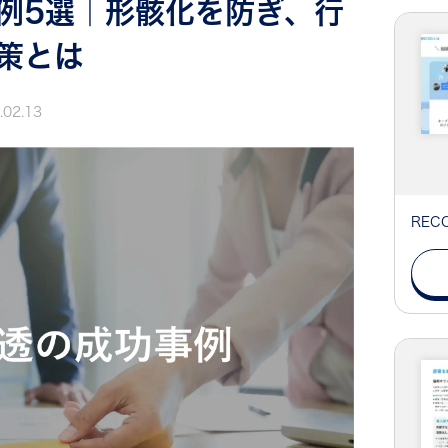
例5選｜形骸化を防ぎ、行
策とは
.02.13
RE