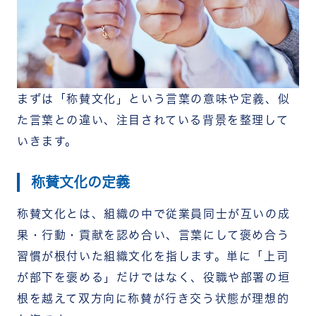
ステップ3：行動指針（バリュー）と称賛を紐づけ
る
ステップ4：称賛を可視化し、全社で共有する
ステップ5：データで効果を測定し、改善を続ける
称賛文化の浸透を成功させるためのポイント・注意
点
「やらされ感」を生まない工夫
まずは「称賛文化」という言葉の意味や定義、似
成果だけでなくプロセスや行動も称賛する
た言葉との違い、注目されている背景を整理して
形骸化を防ぐための運用の工夫
いきます。
称賛文化の浸透を支援するツール「RECOG」の活
用
RECOGが称賛文化の浸透に効果的な理由
称賛文化の定義
RECOGの導入が向いている企業
まとめ
称賛文化とは、組織の中で従業員同士が互いの成
果・行動・貢献を認め合い、言葉にして褒め合う
習慣が根付いた組織文化を指します。単に「上司
が部下を褒める」だけではなく、役職や部署の垣
根を越えて双方向に称賛が行き交う状態が理想的