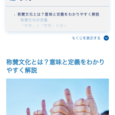
称賛文化とは？意味と定義をわかりやすく解説
称賛文化の定義
「称賛」と「賞賛」の違い
称賛文化が注目される背景
称賛文化がもたらす5つのメリット
もくじを表示する
従業員エンゲージメントの向上
離職率の低下・人材定着
心理的安全性の向上
業績・生産性の向上
称賛文化とは？意味と定義をわかり
組織内の信頼関係強化とチームワーク向上
やすく解説
称賛文化がない組織に起こるリスク
モチベーション低下と生産性の停滞
離職率の増加と採用コストの膨張
組織の競争力低下
称賛文化を浸透させる5つのステップ
ステップ1：経営層・管理職が率先して称賛を始め
る
ステップ2：称賛の「場」と「仕組み」を設計する