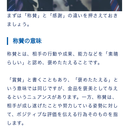
形式的・義務的な称賛
【相手別】称賛メッセージの例文
まずは「称賛」と「感謝」の違いを押さえておき
上司・先輩への称賛メッセージ
同僚・同期への称賛メッセージ
ましょう。
部下・後輩への称賛メッセージ
【シーン別】称賛メッセージの例文
称賛の意味
成果・目標達成を称えるとき
日頃の努力を称えるとき
称賛とは、相手の行動や成果、能力などを「素晴
新しいアイデア・提案を称えるとき
チームへの貢献を称えるとき
らしい」と認め、褒めたたえることです。
困難を乗り越えたことを称えるとき
すぐに使える称賛メッセージの一言例文
「賞賛」と書くこともあり、「褒めたたえる」と
日頃から称賛を伝え合う文化を作るなら
「RECOG」
いう意味では同じですが、金品を褒美として与え
まとめ
るというニュアンスがあります。一方、
称賛は、
相手が成し遂げたことや努力している姿勢に対し
て、ポジティブな評価を伝える行為そのものを指
します。