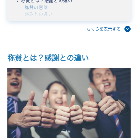
称賛とは？感謝との違い
称賛の意味
感謝との違い
職場で称賛が大切な理由
称賛のメッセージを伝える効果
もくじを表示する
モチベーションが向上する
信頼関係が強化される
心理的安全性が高まる
離職率の低下につながる
称賛とは？感謝との違い
組織の生産性が向上する
称賛メッセージを書く際のポイント
具体的な行動や成果に言及する
タイミングを逃さず伝える
自分の気持ち（Iメッセージ）を添える
相手に合わせた言葉遣いを心がける
短くても心を込めて伝える
避けるべきNGな称賛の仕方
他人と比較して褒める
具体性のない褒め言葉
褒めた後に否定を加える
大げさすぎる表現でプレッシャーを与える