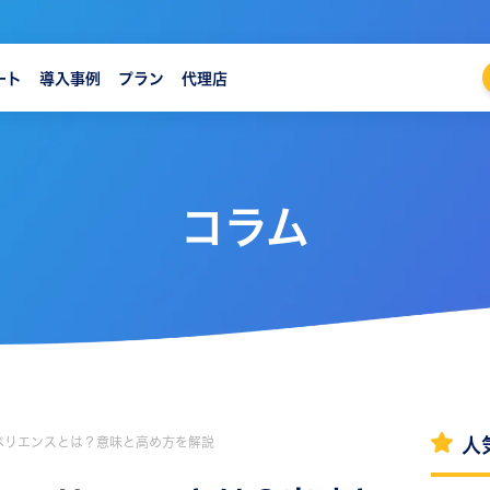
ート
導入事例
プラン
代理店
コラム
ペリエンスとは？意味と高め方を解説
人