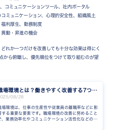
ム、コミュニケーションツール、社内ポータル
のコミュニケーション、心理的安全性、組織風土
、福利厚生、勤務制度
、異動・昇進の機会
、どれか一つだけを改善しても十分な効果は得にく
観点から俯瞰し、優先順位をつけて取り組むのが望
職場環境とは？働きやすく改善する7つの方法を紹介
2025/08/28
職場環境は、仕事の生産性や従業員の離職率などに影
響する重要な要素です。職場環境の改善に努めること
で、業務効率化やコミュニケーション活性化などのメ
リットが期待できます。本記事では、職場環境の概要