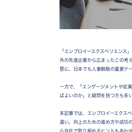
「エンプロイーエクスペリエンス
外の先進企業から広まったこの考
景に、日本でも人事戦略の重要テ
一方で、「エンゲージメントや従
ばよいのか」と疑問を持つ方も多
本記事では、エンプロイーエクス
違い、向上のための進め方や成功
ら自社で取り組めるヒントもあわ