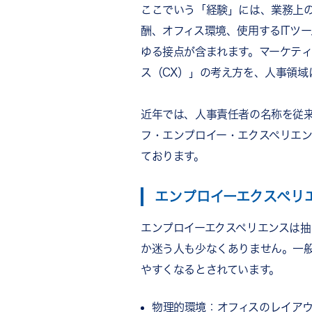
ここでいう「経験」には、業務上
エンプロイーエクスペリエン
酬、オフィス環境、使用するITツ
まとめ
ゆる接点が含まれます。マーケテ
ス（CX）」の考え方を、人事領域
近年では、人事責任者の名称を従来
フ・エンプロイー・エクスペリエ
ております。
エンプロイーエクスペリ
エンプロイーエクスペリエンスは
か迷う人も少なくありません。一
やすくなるとされています。
物理的環境：オフィスのレイア