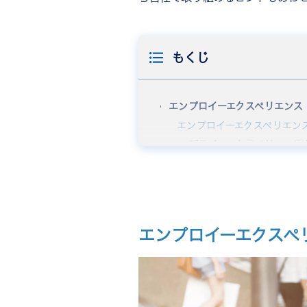
もくじ
エンプロイーエクスペリエンス
エンプロイーエクスペリエン
エンプロイーエクスペリエンス
労働人口の減少と人材獲得競
働き方と価値観の多様化
カスタマーエクスペリエンス
エンプロイーエクスペリエンス
エンプロイーエクスペ
従業員エンゲージメントとの
従業員満足度（ES）との違
エンプロイーサクセスやロイ
エンプロイーエクスペリエンス