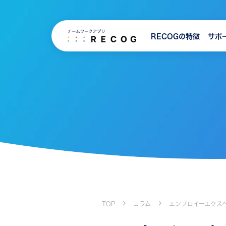
RECOGの特徴
サポ
TOP
コラム
エンプロイーエクス