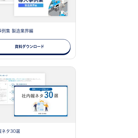
事例集 製造業界編
資料ダウンロード
報ネタ30選