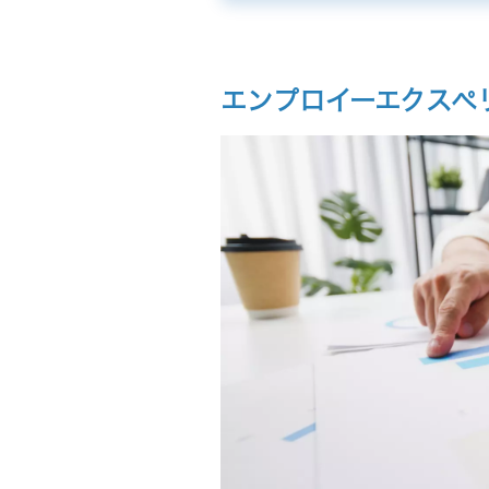
エンプロイーエクスペ