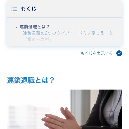
もくじ
連鎖退職とは？
連鎖退職の2つのタイプ：「ドミノ倒し型」と
「蟻の一穴型」
連鎖退職が起きる5つの原因
エース社員やキーパーソンの退職
もくじを表示する
労働環境・労働条件への不満の蓄積
社内コミュニケーション不足と人間関係の悪化
会社の将来性・経営状況への不安
従業員エンゲージメントの低下
連鎖退職とは？
連鎖退職が企業にもたらす深刻な影響
業務の生産性低下と品質の悪化
採用・育成コストの増大
企業イメージの悪化と採用難
最悪の場合、倒産リスクも
連鎖退職の予兆を見逃さない！5つのサインをチェ
ック
従業員が不満や意見を言わなくなった