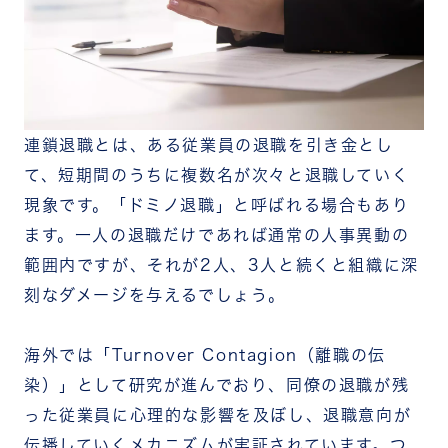
新しい業務やプロジェクトへの参加を避ける
勤務時間や出勤パターンに変化が見られる
業務の引き継ぎやマニュアル作成を始めた
社内コミュニケーションの量が減っている
【実践】連鎖退職の止め方を5つのステップで紹介
ステップ1｜退職の原因を正確に把握する
連鎖退職とは、ある従業員の退職を引き金とし
ステップ2｜残った従業員の業務負荷を早急に軽減
する
て、短期間のうちに複数名が次々と退職していく
ステップ3｜「退職者を批判しない」組織メッセー
現象です。「ドミノ退職」と呼ばれる場合もあり
ジを発信する
ます。一人の退職だけであれば通常の人事異動の
ステップ4｜個別のキャリア相談・1on1の場を設
ける
範囲内ですが、それが2人、3人と続くと組織に深
ステップ5｜労働環境・評価制度を迅速に見直す
刻なダメージを与えるでしょう。
連鎖退職を再発させないための根本対策
エンゲージメントサーベイで組織状態を定期的に
可視化する
海外では「Turnover Contagion（離職の伝
管理職のマネジメント力を強化する
染）」として研究が進んでおり、同僚の退職が残
称賛・感謝の文化を日常に根づかせる
った従業員に心理的な影響を及ぼし、退職意向が
称賛文化の醸成で連鎖退職を防ぐチームワークアプ
リ「RECOG」
伝播していくメカニズムが実証されています。つ