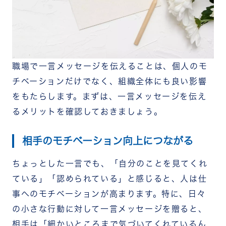
励まし・応援の一言メッセージ
【相手別】職場で使える一言メッセージ例文
上司・先輩への一言メッセージ
同僚・同期への一言メッセージ
部下・後輩への一言メッセージ
【節目・イベント別】職場で使える一言メッセージ
職場で一言メッセージを伝えることは、個人のモ
例文
チベーションだけでなく、組織全体にも良い影響
退職する人への一言メッセージ
をもたらします。まずは、一言メッセージを伝え
異動・転勤する人への一言メッセージ
昇進・昇格した人への一言メッセージ
るメリットを確認しておきましょう。
年末年始・期末の挨拶の一言メッセージ
歓迎・新入社員への一言メッセージ
相手のモチベーション向上につながる
一言メッセージを伝える方法
口頭で直接伝える
ちょっとした一言でも、「自分のことを見てくれ
メール・チャットで送る
メッセージカード・寄せ書きで贈る
ている」「認められている」と感じると、人は仕
サンクスカードを活用する
事へのモチベーションが高まります。特に、日々
日頃から感謝を伝え合う文化を作るなら
の小さな行動に対して一言メッセージを贈ると、
「RECOG」
まとめ
相手は「細かいところまで気づいてくれているん