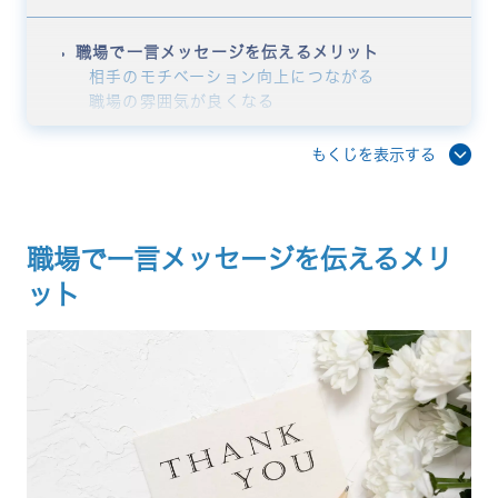
職場で一言メッセージを伝えるメリット
相手のモチベーション向上につながる
職場の雰囲気が良くなる
信頼関係の構築に役立つ
心に響く一言メッセージを書く際のポイント
もくじを表示する
何に対するメッセージか具体的に書く
相手との関係性に合った言葉遣いを選ぶ
タイミングを逃さず伝える
前向きな言葉で締めくくる
職場で一言メッセージを伝えるメリ
一言メッセージを書く際の注意点・NGワード
ット
目上の人への言葉遣いに注意する
忌み言葉を避ける
ネガティブな表現で終わらない
形式的・定型文だけにならない
【シーン別】職場で使える一言メッセージ例文
日常の感謝を伝える一言メッセージ
仕事のお礼を伝える一言メッセージ
成果・成功を称える一言メッセージ
努力・成長を認める一言メッセージ