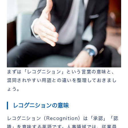
ド・ピアボーナス）
ハイブリッド型（日常の称賛＋定期表彰の組み合
わせ）
レコグニションプログラムの制度設計を5ステップで
紹介
ステップ1｜目的の明確化：経営課題と紐づける
ステップ2｜称賛の基準を設計する：バリューバッ
ジの作り方
ステップ3｜運用ルールを決める
ステップ4｜社内への周知と巻き込み
ステップ5｜効果測定と改善サイクル
レコグニションプログラムの失敗パターンと対策
まずは「レコグニション」という言葉の意味と、
失敗1：「やらされ感」で形骸化する
混同されやすい用語との違いを整理しておきまし
失敗2：特定の人ばかりが称賛され不公平感が生
ょう。
まれる
失敗3：導入直後は盛り上がるが3ヶ月で下火にな
る
レコグニションの意味
レコグニションプログラムの日常運用イメージ
1日の運用フロー
レコグニション（Recognition）は「承認」「認
よくある称賛メッセージ例（シーン別）
識」を意味する英語です。人事領域では、従業員
称賛データから組織状態を読み解く