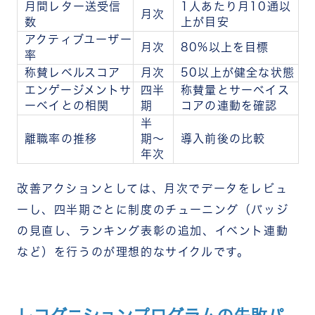
月間レター送受信
1人あたり月10通以
月次
数
上が目安
アクティブユーザー
月次
80%以上を目標
率
称賛レベルスコア
月次
50以上が健全な状態
エンゲージメントサ
四半
称賛量とサーベイス
ーベイとの相関
期
コアの連動を確認
半
離職率の推移
期〜
導入前後の比較
年次
改善アクションとしては、月次でデータをレビュ
ーし、四半期ごとに制度のチューニング（バッジ
の見直し、ランキング表彰の追加、イベント連動
など）を行うのが理想的なサイクルです。