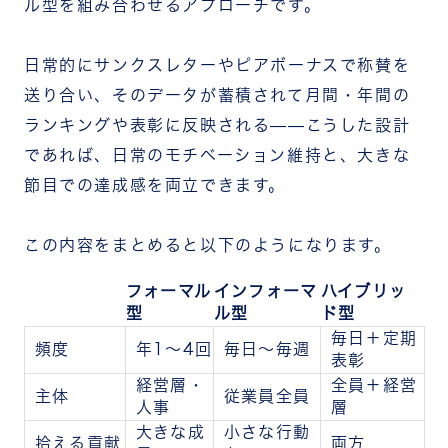
ル型を組み合わせるアプローチです。
日常的にサンクスレターやピアボーナスで称賛を
送り合い、そのデータが蓄積されて月間・年間の
ランキングや表彰に反映される——こうした設計
であれば、日常のモチベーション維持と、大きな
節目での達成感を両立できます。
この内容をまとめると以下のようになります。
フォーマル
インフォーマ
ハイブリッ
型
ル型
ド型
毎日＋定期
頻度
年1〜4回
毎日〜毎週
表彰
経営層・
全員＋経営
主体
従業員全員
人事
層
大きな成
小さな行動
拾える貢献
両方