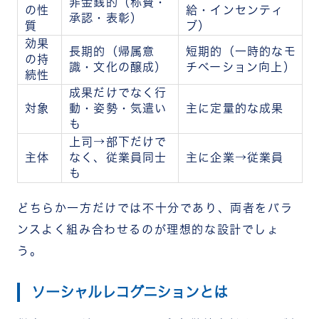
非金銭的（称賛・
の性
給・インセンティ
承認・表彰）
質
ブ）
効果
長期的（帰属意
短期的（一時的なモ
の持
識・文化の醸成）
チベーション向上）
続性
成果だけでなく行
対象
動・姿勢・気遣い
主に定量的な成果
も
上司→部下だけで
主体
なく、従業員同士
主に企業→従業員
も
どちらか一方だけでは不十分であり、両者をバラ
ンスよく組み合わせるのが理想的な設計でしょ
う。
ソーシャルレコグニションとは