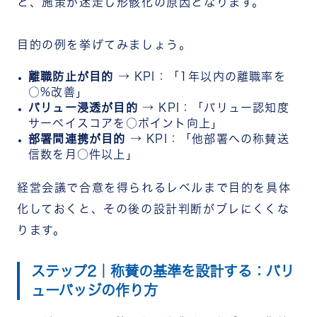
と、施策が迷走し形骸化の原因となります。
目的の例を挙げてみましょう。
離職防止が目的
→ KPI：「1年以内の離職率を
○%改善」
バリュー浸透が目的
→ KPI：「バリュー認知度
サーベイスコアを○ポイント向上」
部署間連携が目的
→ KPI：「他部署への称賛送
信数を月○件以上」
経営会議で合意を得られるレベルまで目的を具体
化しておくと、その後の設計判断がブレにくくな
ります。
ステップ2｜称賛の基準を設計する：バリ
ューバッジの作り方