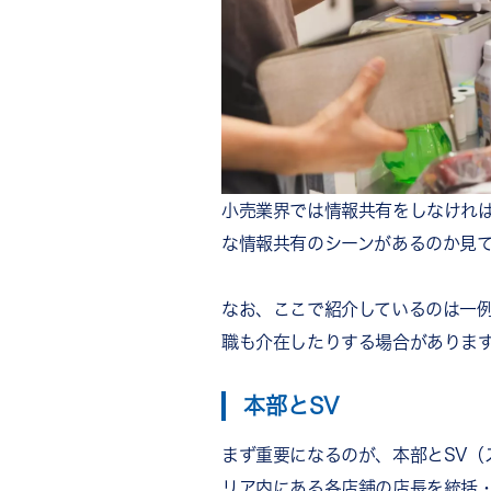
従業員同士のコミュニケーシ
スキルアップや売上アップに
小売業界におすすめの社内SNS
社内SNSを利用している小売
KONAKA
まとめ
小売業界では情報共有をしなけれ
な情報共有のシーンがあるのか見
なお、ここで紹介しているのは一
職も介在したりする場合がありま
本部とSV
まず重要になるのが、本部とSV（
リア内にある各店舗の店長を統括