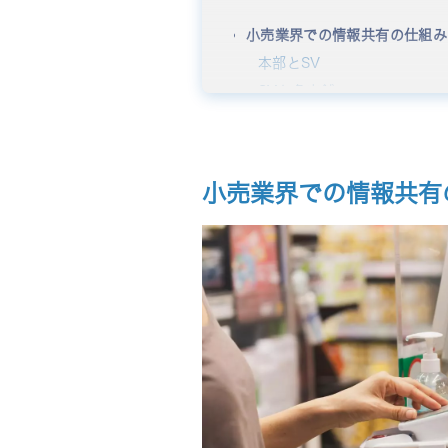
小売業界での情報共有の仕組み
本部とSV
SVと各店舗
店舗内
店舗間
小売業界で情報共有が遅れる場
小売業界での情報共有
各店舗の状況を把握できない
ノウハウの共有が遅れる
本部・上層部の方針が店舗に
離職が増える
顧客に不適切な対応をしてし
小売業界で社内SNSを利用す
情報共有がスピーディになる
会社のビジョンを浸透できる
適切な意思決定ができる