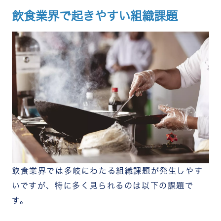
長時間労働になりやすい
本部や経営層と現場の連携が取りにくい
飲食業界で起きやすい組織課題
食品安全のリスクがある
飲食業界の課題解決策
労働環境を見直す
採用の間口を広げる
研修制度やマニュアルを整備する
本部・経営層とのつながりを強める
モチベーション向上のための取組みを行なう
飲食業界におけるサンクスカードの導入メリット
スタッフのモチベーションを高める
チームワークを強化する
本部・経営層のビジョンを浸透できる
飲食業界の組織課題解決にはチームワークアプリ
「RECOG」
まとめ
飲食業界では多岐にわたる組織課題が発生しやす
いですが、特に多く見られるのは以下の課題で
す。