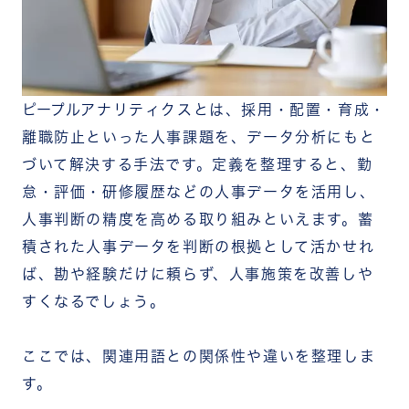
勤務データ
オフィスデータ
認知データ
行動データ
デバイスデータ
ピープルアナリティクスの進め方
ピープルアナリティクスとは、採用・配置・育成・
ステップ1｜解決したい課題と目的を設定する
離職防止といった人事課題を、データ分析にもと
ステップ2｜必要なデータを収集・蓄積する
ステップ3｜分析する
づいて解決する手法です。
定義を整理すると、勤
ステップ4｜施策を立案し実行する
怠・評価・研修履歴などの人事データを活用し、
ステップ5｜効果検証とPDCAを回す
人事判断の精度を高める取り組みといえます。
蓄
ピープルアナリティクス導入時の注意点
分析の目的明確化
積された人事データを判断の根拠として活かせれ
従業員の心理的抵抗への配慮
ば、勘や経験だけに頼らず、人事施策を改善しや
個人情報保護と法令遵守
すくなるでしょう。
専門人材・スキルの確保
認知データ・行動データの蓄積ならRECOG
まとめ
ここでは、関連用語との関係性や違いを整理しま
す。