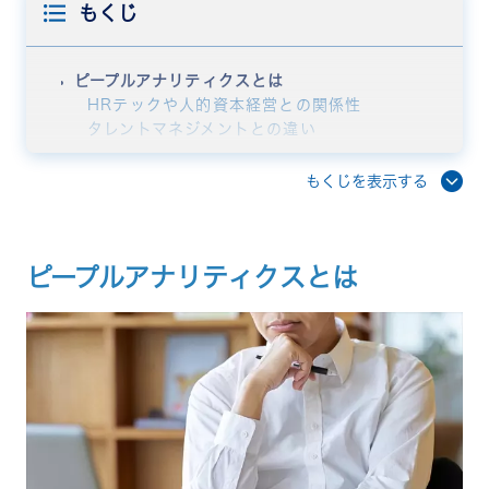
もくじ
ピープルアナリティクスとは
HRテックや人的資本経営との関係性
タレントマネジメントとの違い
ピープルアナリティクスが注目される背景
人的資本開示の義務化
もくじを表示する
人材獲得の競争激化
働き方・価値観の多様化
AI・クラウド技術の進化
ピープルアナリティクスとは
ピープルアナリティクス導入の4つのメリット
採用ミスマッチを減らし、活躍人材を見極められ
る
離職リスクを早期に察知できる
人材配置・育成の精度が向上する
人事判断の透明性・公平性が高まる
ピープルアナリティクス分析に活用する6種類のデー
タ
人材データ