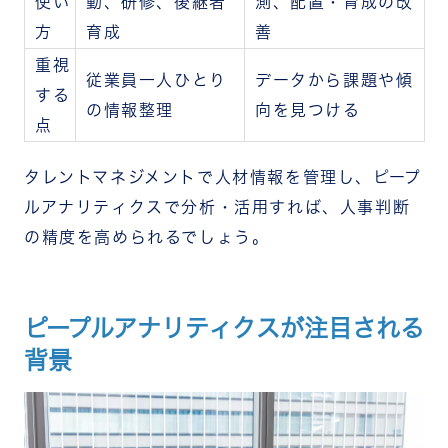
使い
動、研修、後継者
測、配置・育成の改
方
育成
善
重視
従業員一人ひとり
データから課題や傾
する
の情報整理
向を見つける
点
タレントマネジメントで人材情報を管理し、ピープ
ルアナリティクスで分析・活用すれば、人事判断
の精度を高められるでしょう。
ピープルアナリティクスが注目される
背景