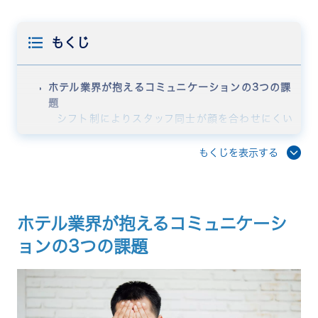
もくじ
ホテル業界が抱えるコミュニケーションの3つの課
題
シフト制によりスタッフ同士が顔を合わせにくい
部門の縦割りで情報共有が滞る
多様な雇用形態のスタッフが混在している
もくじを表示する
コミュニケーション不足がホテル経営に与える影響
高い離職率と定着率の低下
サービス品質のばらつきとクレーム発生
従業員エンゲージメントの低下
ホテル業界が抱えるコミュニケーシ
ホテルでコミュニケーションを活性化する5つの方
ョンの3つの課題
法
朝礼や引き継ぎノートで情報を見える化する
ビジネスチャットツールで時間と場所の制約を超
える
1on1ミーティングで上司と部下の関係を深める