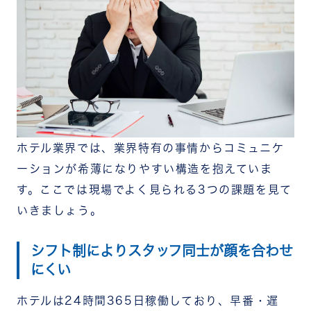
部門横断のミーティングや交流会を設ける
称賛・感謝の文化を組織に根付かせる
称賛文化で組織を変える「RECOG」の活用
コミュニケーション活性化のために押さえたいポイ
ント
経営層から率先して取り組む
目的を明確にして従業員に共有する
継続できる仕組みに落とし込む
まとめ
ホテル業界では、業界特有の事情からコミュニケ
ーションが希薄になりやすい構造を抱えていま
す。ここでは現場でよく見られる3つの課題を見て
いきましょう。
シフト制によりスタッフ同士が顔を合わせ
にくい
ホテルは24時間365日稼働しており、早番・遅