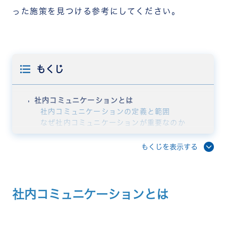
った施策を見つける参考にしてください。
もくじ
社内コミュニケーションとは
社内コミュニケーションの定義と範囲
なぜ社内コミュニケーションが重要なのか
社内コミュニケーションを活性化させるメリット
生産性の向上と業務効率化
もくじを表示する
離職率の低下と人材定着
エンゲージメント・モチベーションの向上
イノベーションや新たなアイデアの創出
社内コミュニケーションが活性化しない原因
社内コミュニケーションとは
働き方の多様化で対面の機会が減少している
部署間・役職間の壁がある
コミュニケーションに対する苦手意識がある