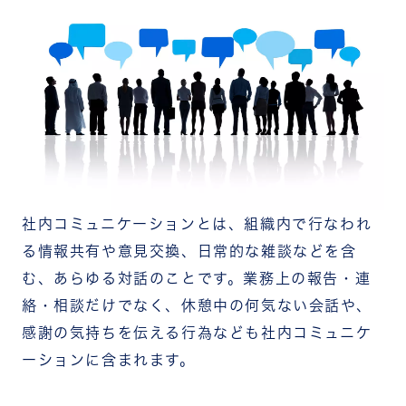
心理的安全性が確保されていない
社内コミュニケーションを活性化させるアイデア12
選
【すぐに始められる施策1】1on1ミーティングの
定期実施
【すぐに始められる施策2】雑談タイム・ザッソウ
の導入
【すぐに始められる施策3】サンクスカード・感
謝レターの導入
【すぐに始められる施策4】社内報・Web社内報
の発行
社内コミュニケーションとは、組織内で行なわれ
【環境・制度を整える施策1】フリーアドレス制の
る情報共有や意見交換、日常的な雑談などを含
導入
【環境・制度を整える施策2】休憩・リフレッシ
む、あらゆる対話のことです。業務上の報告・連
ュスペースの設置
絡・相談だけでなく、休憩中の何気ない会話や、
【環境・制度を整える施策3】コミュニケーション
感謝の気持ちを伝える行為なども社内コミュニケ
ツールの導入
【環境・制度を整える施策4】メンター制度の導
ーションに含まれます。
入
【組織文化をつくる施策1】社内イベント・レクリ