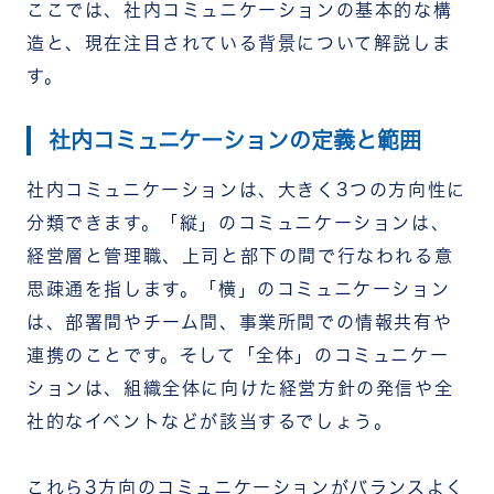
エーションの開催
ここでは、社内コミュニケーションの基本的な構
【組織文化をつくる施策2】社内部活・サークル活
造と、現在注目されている背景について解説しま
動の支援
す。
【組織文化をつくる施策3】ファミリーデイの開催
【組織文化をつくる施策4】社内ビジネスコンテス
トの実施
社内コミュニケーションの定義と範囲
社内コミュニケーション施策でよくある失敗パター
ン
社内コミュニケーションは、大きく3つの方向性に
目的が曖昧なまま施策を導入する
分類できます。「縦」のコミュニケーションは、
従業員に負担をかけすぎる
一部の従業員しか参加しない
経営層と管理職、上司と部下の間で行なわれる意
施策が形骸化して継続できない
思疎通を指します。「横」のコミュニケーション
社内コミュニケーション活性化を成功させるポイン
は、部署間やチーム間、事業所間での情報共有や
ト
自社の課題を明確にしてから施策を選ぶ
連携のことです。そして「全体」のコミュニケー
小さな取り組みから段階的に進める
ションは、組織全体に向けた経営方針の発信や全
効果測定を行ない改善サイクルを回す
称賛・感謝の文化を組織に根付かせる
社的なイベントなどが該当するでしょう。
社内コミュニケーションの活性化にはRECOGの活
用がおすすめ
これら3方向のコミュニケーションがバランスよく
まとめ