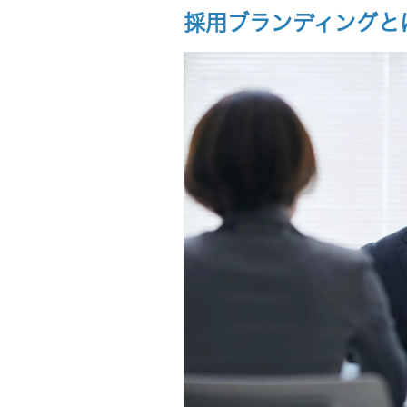
採用コストの削減と定着率向
採用ブランディングと
中小企業の採用ブランディング
ステップ1：自社と競合・求
ステップ2：採用ペルソナの
ステップ3：自社の強み・価
ステップ4：インナーブラン
ステップ5：発信チャネルの
ステップ6：効果検証と改善
中小企業の採用ブランディング
経営層を巻き込んで全社で取
知名度ではなく「共感」で勝
従業員の声を採用コンテンツ
採用ブランディングの土台は従
まとめ