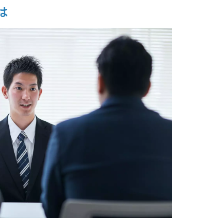
上
は
の進め方6ステップ
職者の分析
設計
値の言語化
ディングで従業員の共感を育てる
選定と運用
を成功させるポイント
り組む
負する
に反映する
業員エンゲージメントから