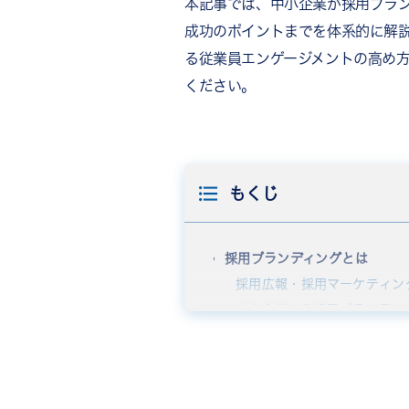
本記事では、中小企業が採用ブラ
成功のポイントまでを体系的に解
る従業員エンゲージメントの高め
ください。
もくじ
採用ブランディングとは
採用広報・採用マーケティン
中小企業こそ採用ブランディ
中小企業が抱える採用課題と採
応募者が集まらない・質が低
内定辞退や早期離職の防止