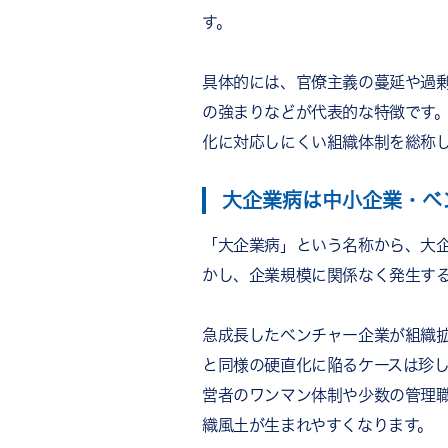
す。
7．外部視点の導入（研修・
称賛文化で大企業病を解決！チ
まとめ
具体的には、官僚主義の蔓延や過
の強まりなどが代表的な特徴です
化に対応しにくい組織体制を総称
大企業病は中小企業・ベ
「大企業病」という名称から、大
かし、企業規模に関係なく発生す
急成長したベンチャー企業が組織
と同様の硬直化に陥るケースは珍
営者のワンマン体制や少数の管理
織風土が生まれやすくなります。