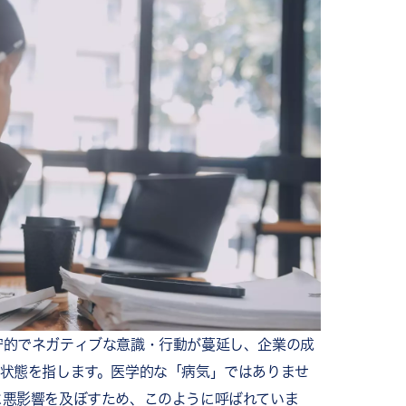
成果偏重）
力低下
浸透
の活性化
守的でネガティブな意識・行動が蔓延し、企業の成
権限委譲
る状態を指します。医学的な「病気」ではありませ
安全性を高める
に悪影響を及ぼすため、このように呼ばれていま
計