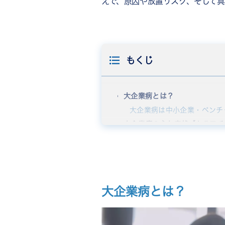
えで、原因や放置リスク、そして具
もくじ
大企業病とは？
大企業病は中小企業・ベンチ
大企業病の主な症状【セルフチ
ルール・マニュアルへの過度
チャレンジ精神の喪失と現状
意思決定スピードの低下
セクショナリズム（部門間の
大企業病とは？
顧客よりも社内ニーズを優先
従業員のモチベーション低下
【チェックリスト】自社は大