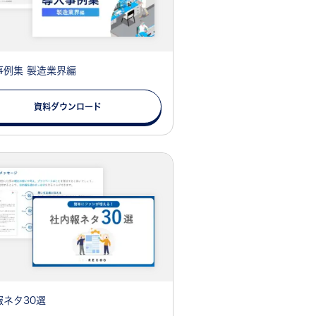
事例集 製造業界編
資料ダウンロード
報ネタ30選