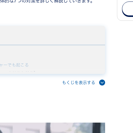
体的な7つの対策を詳しく解説していきます。
ャーでも起こる
ェックリスト付き】
な依存
もくじを表示する
維持志向
分断）
企業病？10の診断項目