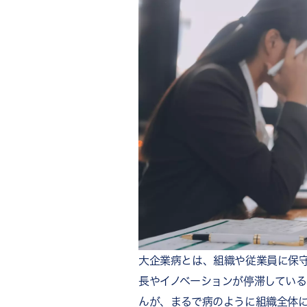
大企業病が発生する原因
業績安定による危機感の欠如
組織の大規模化と縦割り構造
評価制度の問題（減点主義・
経営層と現場の距離
大企業病を放置するリスク
優秀な人材の流出
イノベーションの停滞と競争
不祥事や組織崩壊のリスク
大企業病を克服する7つの対策
1．企業理念・ビジョンの再
2．人事評価制度の見直し
3．社内コミュニケーション
大企業病とは、組織や従業員に保
4．組織構造のフラット化・
長やイノベーションが停滞してい
5．称賛文化の醸成で心理的
んが、まるで病のように組織全体
6．挑戦を後押しする制度設