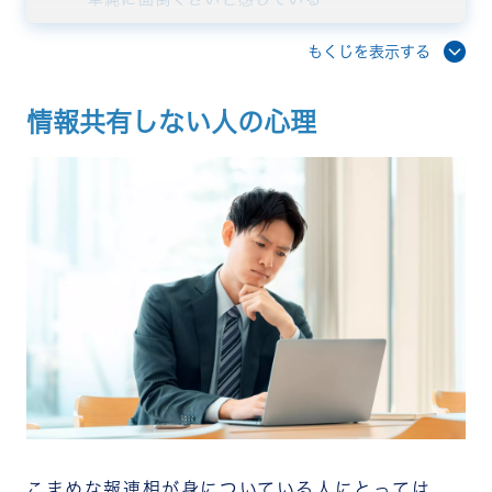
自分にメリットがないと思っている
情報を独占して優位性を保ちたい
もくじを表示する
共有することへの不安や恐れがある
上司やチームへの信頼関係が築けていない
情報共有しない人の心理
本人は共有しているつもりになっている
意図的に情報を遮断している
情報共有されないことで起こるリスク
業務効率の低下、時間のムダ
業務の属人化、引き継ぎリスク
ミスやトラブルの発生、対応の遅れ
チームの信頼関係とモチベーションの低下
情報共有しない人への5つの対策
情報共有の目的とメリットを明確に伝える
共有すべき情報とタイミングのルールを決める
共有しやすい仕組み・ツールを整える
情報共有を評価に組み込む
心理的安全性の高いチームをつくる
それでも改善しない場合の対処法
個別面談で背景や理由を直接確認する
上司や人事部門と連携して組織的に対応する
こまめな報連相が身についている人にとっては、