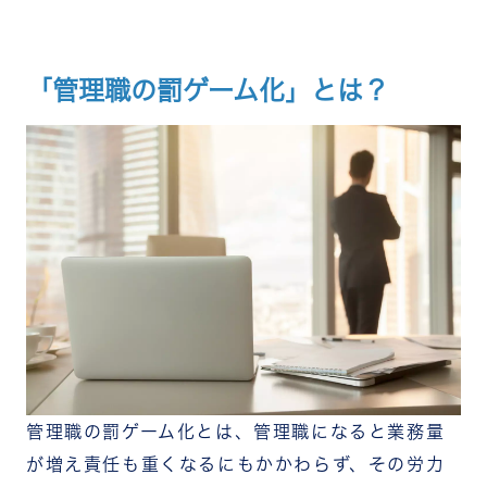
報われない間隔
なぜ管理職は罰ゲーム化したのか？5つの構造的要
因
要因1｜組織のフラット化で「一人あたりの管理
「管理職の罰ゲーム化」とは？
範囲」が拡大した
要因2｜成果主義の浸透とプレイングマネージャ
ー化
要因3｜働き方改革の「しわ寄せ」が管理職に集
中した
要因4｜ハラスメント対応・コンプライアンス業務
の膨張
要因5｜職務範囲の曖昧さ
企業はどう変わるべきか？罰ゲーム化を止める5つ
のアプローチ
フォロワーシップ強化｜部下の行動変容で負荷を
減らす
ワークシェアリング｜管理職の役割を複数人で分
担する
管理職の罰ゲーム化とは、管理職になると業務量
ネットワーク・アプローチ｜管理職の孤立を防ぐ
処遇・評価の再設計｜「割に合わない」構造を変
が増え責任も重くなるにもかかわらず、その労力
える