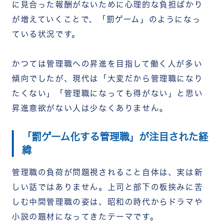
に見合った報酬がないために心理的な負担ばかり
キャリア・アプローチ｜次世代リーダーの育成構
が増えていくことで、「罰ゲーム」のようになっ
造を変える
現役管理職が今日からできる5つのサバイバル術
ている状況です。
1. 「アクションの過剰」を手放す
2. 「任せる技術」を磨く
かつては管理職への昇進を目指して働く人が多い
3. 上司・経営層との「期待値の擦り合わせ」を定
期的に行う
傾向でしたが、現代は「大変だから管理職になり
4. 管理職同士の「横のつながり」を意図的に作る
たくない」「管理職になっても得がない」と思い
5. 自分のキャリアを「管理職の先」まで設計する
昇進意欲がない人は少なくありません。
管理職のやりがいを育むチームワークアプリ
「RECOG」
まとめ
「罰ゲーム化する管理職」が注目された経
緯
管理職の負荷が問題視されること自体は、実は新
しい話ではありません。上司と部下の板挟みに苦
しむ中間管理職の姿は、昭和の時代からドラマや
小説の題材になってきたテーマです。