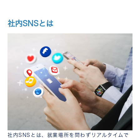
掲示板機能
チャット機能
タイムライン機能
社内SNSとは
リアクション機能
音声・ビデオ通話機能
ファイル共有機能
プロフィール機能
サンクスカード機能
分析機能
あると便利な社内SNSの機能
外部ツール連携
権限管理
検索機能
多言語翻訳機能
社内SNSの機能を活かして得られるメリット
コミュニケーションが活性化する
情報共有が効率化する
ナレッジが蓄積・共有される
社内SNSの機能を活用する際の注意点
利用が一部の従業員に偏ることがある
社内SNSとは、就業場所を問わずリアルタイムで
通知や投稿が負担になる場合がある