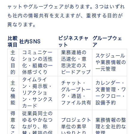
ャットやグループウェアがあります。3つはいずれ
も社内の情報共有を支えますが、重視する目的が
異なります。
比較
ビジネスチャ
グループウェ
社内SNS
項目
ット
ア
主
コミュニケー
業務連絡の
スケジュール
な
ションの活性
迅速化・意
や業務情報の
目
化・組織の一
思決定のス
一元管理
的
体感づくり
ピードアップ
タイムライ
主
チャット・
カレンダー・
ン・掲示板・
な
グループトー
文書管理・ワ
リアクショ
機
ク・通話・
ークフロー・
ン・サンクス
能
ファイル共有
設備予約
カード
得
従業員同士の
意
ゆるやかなつ
プロジェクト
業務情報の整
な
ながり、称
単位の素早
理と全社的な
こ
賛・雑談の促
いやりとり
管理