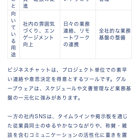
と
進
向
い
社内の雰囲気
日々の業務
て
づくり、エン
連絡、リモ
全社的な業務
い
ゲージメント
ートワーク
基盤の整備
る
向上
の連携
用
途
ビジネスチャットは、プロジェクト単位での素早
い連絡や意思決定を得意とするツールです。グル
ープウェアは、スケジュールや文書管理など業務基
盤の一元化に強みがあります。
一方の社内SNSは、タイムラインや掲示板を通じ
た従業員同士のゆるやかなつながりや、称賛・雑
談を含むコミュニケーションの活性化に重きを置