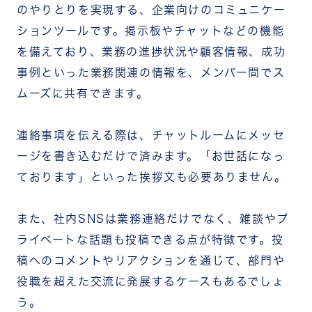
のやりとりを実現する、企業向けのコミュニケー
セキュリティ対策が欠かせない
自社に最適な社内SNS選定のポイント
ションツールです。掲示板やチャットなどの機能
ニーズや業務内容にマッチした機能が搭載されて
を備えており、業務の進捗状況や顧客情報、成功
いるか
事例といった業務関連の情報を、メンバー間でス
誰でも操作できる使い勝手か
セキュリティ面は安全か
ムーズに共有できます。
コストは妥当か
サポート体制が整っているか
連絡事項を伝える際は、チャットルームにメッセ
社内SNSの機能を定着させるステップ
ステップ1：導入目的を明確にする
ージを書き込むだけで済みます。「お世話になっ
ステップ2：経営層が主導して全社一斉に導入する
ております」といった挨拶文も必要ありません。
ステップ3：運用ルールを整え活用を後押しする
社内SNSをお探しの方にはチームワークアプリ
「RECOG」
また、社内SNSは業務連絡だけでなく、雑談やプ
社内SNSの機能に関するよくある質問
ライベートな話題も投稿できる点が特徴です。投
社内SNSとビジネスチャットの違いは何ですか？
社内SNSに最低限必要な機能は何ですか？
稿へのコメントやリアクションを通じて、部門や
社内SNSは無料で使えますか？
役職を超えた交流に発展するケースもあるでしょ
まとめ
う。