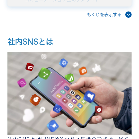
社内文化へのデメリット
運用面のデメリット
もくじを表示する
セキュリティ面のリスク
社内SNSのデメリット・リスクへの対策方法
事前に導入目的を共有して理解してもらう
社内SNSとは
適切なルールを設定して周知する
従業員へのレクチャーやセキュリティ研修を行な
う
全員が利用したくなるような仕組みをつくる
サポート体制が手厚いツールを選ぶ
デメリットを乗り越えた先にある社内SNSのメリッ
ト
情報共有が円滑になる
部門や役職を超えたコミュニケーションが活性化
する
従業員エンゲージメントが向上する
ノウハウやアイデアを共有できる
相互理解が深まる
社内SNSをお探しの方にはチームワークアプリ
「RECOG」