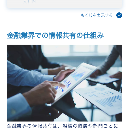
支社内
支社間
部門間
もくじを表示する
金融業界で情報共有が遅れる場合のデメリット・課
題
意思決定が遅延する
金融業界での情報共有の仕組み
顧客サービスの質が低下する
リスク管理に不備・不足が生まれる
取引・契約が遅れて機会損失を招く
部門間で連携できない
金融業界で社内SNSを利用するメリット
社内コミュニケーションを活性化する
情報共有や意思決定がスピーディになる
ナレッジを共有できる
社内の透明性を確保できる
サービス業界におすすめの社内SNS「RECOG」
まとめ
金融業界の情報共有は、組織の階層や部門ごとに