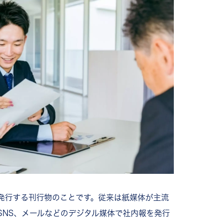
」を決める
決める
トを決める
て修正を行なう
を行なう
ポイント
用意する
なう
発行する刊行物のことです。従来は紙媒体が主流
のネタ
SNS、メールなどのデジタル媒体で社内報を発行