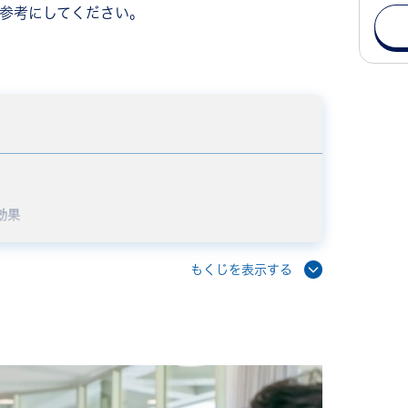
ひ参考にしてください。
効果
上させる
もくじを表示する
性化する
い
用という選択肢