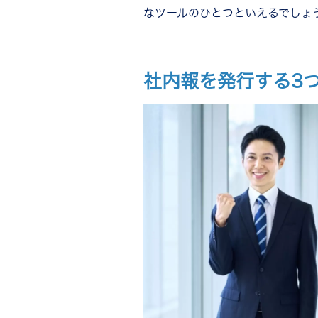
まとめ
なツールのひとつといえるでしょ
社内報を発行する3