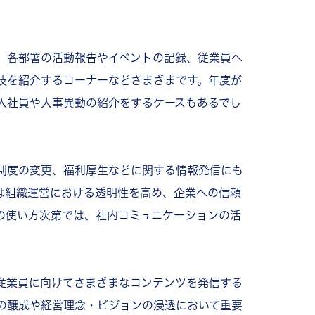
系のネタ
タ
、各部署の活動報告やイベントの記録、従業員へ
技を紹介するコーナーなどさまざまです。年度が
ント
入社員や人事異動の紹介をするケースもあるでし
の特徴
企業の特徴
業の特徴
制度の変更、福利厚生などに関する情報発信にも
RECOGに集約し、社内報でも特集される存在に
は組織運営における透明性を高め、企業への信頼
内容や現場写真を共有し、情報共有の基盤として活用
の使い方次第では、社内コミュニケーションの活
で経営層の価値観を発信し、グループ全社の文化を共有
いが適切？
従業員に向けてさまざまなコンテンツを発信する
？
？
の醸成や経営理念・ビジョンの浸透において重要