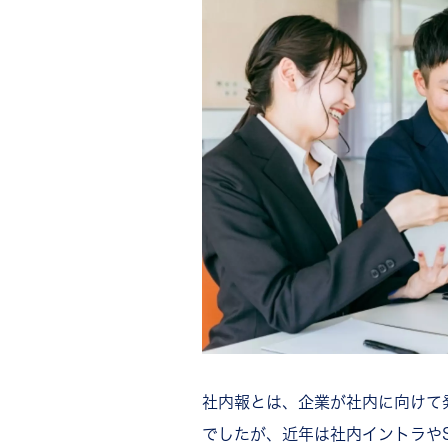
ステップ1：目的を決める
ステップ2：情報の「伝え方
ステップ3：担当者を決める
ステップ4：スケジュールを
ステップ5：構成やレイアウ
ステップ6：執筆する
ステップ7：校正・校閲を経
ステップ8：公開と効果測定
読まれる社内報をつくる運用の
最適な媒体を選ぶ
運用体制を構築する
読んでもらえるコンテンツを
定期的に効果測定と改善を行
社内報のおすすめネタ30選
社内報とは、企業が社内に向けて
経営層・トップメッセージ系
従業員・部署紹介系のネタ
でしたが、近年は社内イントラや