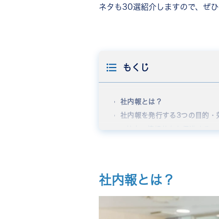
ネタも30選紹介しますので、ぜ
もくじ
社内報とは？
社内報を発行する3つの目的・
社内の情報共有を促進する
従業員のモチベーションを向
社内コミュニケーションを活
紙の社内報とWeb社内報の違
社内報とは？
紙媒体の社内報とは
Web社内報とは
紙とWebのハイブリッド運