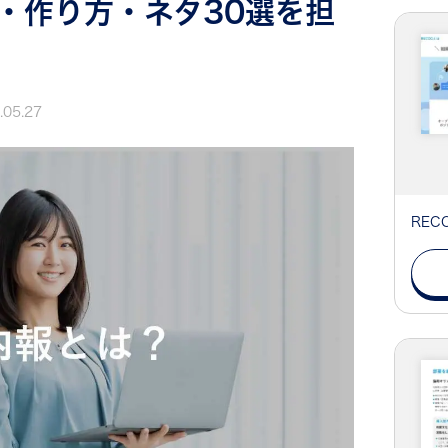
・作り方・ネタ30選を担
.05.27
RE