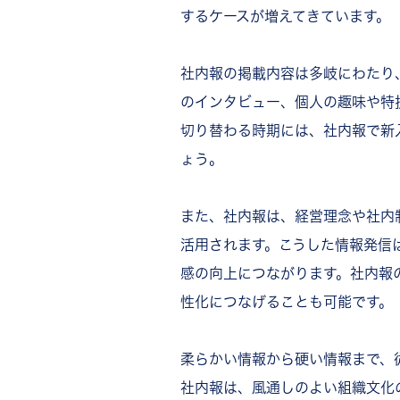
イベント・取り組みレポート
するケースが増えてきています。
制度・情報共有系のネタ
プライベート・親近感系のネ
社内報の掲載内容は多岐にわたり
従業員参加・双方向系のネタ
のインタビュー、個人の趣味や特
社内報の成功事例から学ぶポイ
切り替わる時期には、社内報で新
紙社内報を活用している企業
ょう。
Web社内報を活用している
紙とWebを併用している企
Web社内報の成功事例
また、社内報は、経営理念や社内
株式会社BOD：社内情報を
活用されます。こうした情報発信
苅田建設工業株式会社：朝礼
感の向上につながります。社内報
アローグループ：掲示板機能
性化につなげることも可能です。
社内報に関するよくある質問
社内報の発行頻度はどれくら
柔らかい情報から硬い情報まで、
小規模企業でも社内報は必要
社内報の効果はどう測定する
社内報は、風通しのよい組織文化