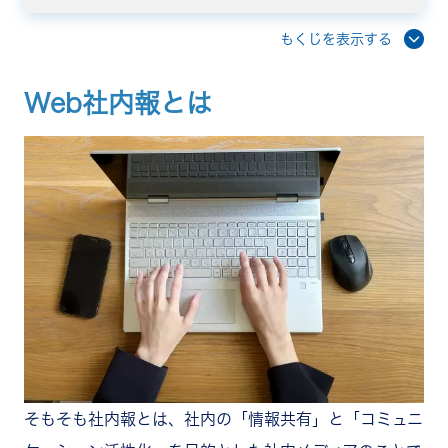
情報を蓄積・検索ができる
作成や配布のリソースが削減できる
もくじを表示する
ペーパーレス化できる
画像や動画などのコンテンツも共有できる
Web社内報とは
データの収集・分析ができる
Web社内報のデメリット・注意点
コストがかかる
作成や閲覧のための環境整備が必要になる
スキルが求められる
Web社内報と紙の社内報の違い
紙の社内報のメリット
紙の社内報のデメリット・注意点
自社に合った方法を選ぶのがおすすめ
おすすめの情報共有ツール
RECOG
ザ社内報
ourly
SOLANOWA
社内報アプリ
そもそも社内報とは、社内の「情報共有」と「コミュニ
Web社内報ツールの選定ポイント