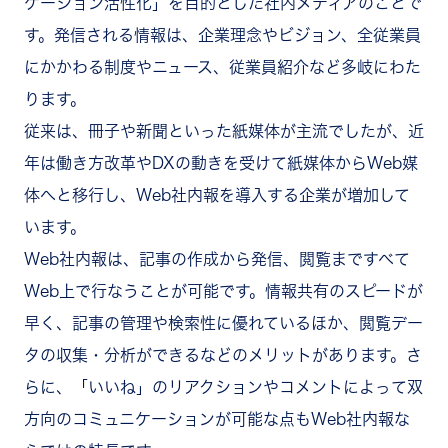
ケーション活性化」を目的とした社内メディアのことで
必要な機能が搭載されているか
使いやすいか
す。発信される情報は、企業理念やビジョン、全従業員
セキュリティ対策がされているか
にかかわる制度やニュース、従業員紹介など多岐にわた
まとめ
ります。
従来は、冊子や新聞といった紙媒体が主流でしたが、近
年は働き方改革やDXの動きを受けて紙媒体からWeb媒
体へと移行し
、Web社内報を導入する企業が増加して
います。
Web社内報は、記事の作成から発信、閲覧まですべて
Web上で行なうことが可能です。情報共有のスピードが
早く、記事の管理や検索性に優れているほか、閲覧デー
タの収集・分析ができるなどのメリットがあります。さ
らに、「いいね」のリアクションやコメントによって双
方向のコミュニケーションが可能な点もWeb社内報な