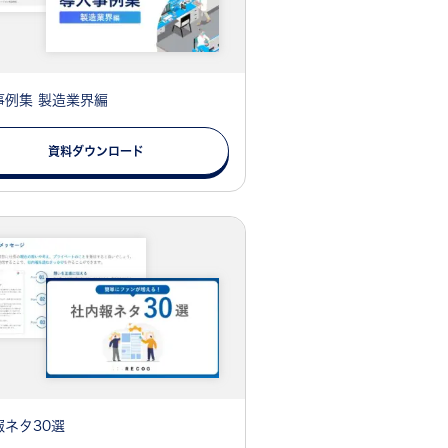
事例集 製造業界編
資料ダウンロード
報ネタ30選