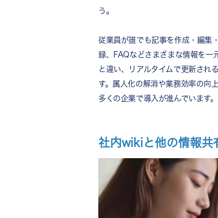
う。
社内wikiの選び方
自社の目的に合った機能が搭
従業員が誰でも記事を作成・編集
誰でも使える操作性か
セキュリティが十分か
録、FAQなどさまざまな情報を一
まとめ
と違い、リアルタイムで更新され
す。属人化の解消や業務効率の向
多くの企業で導入が進んでいます。
社内wikiと他の情報