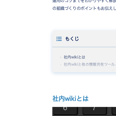
運用のコツまでをわかりやすく解説
の組織づくりのポイントもお伝え
もくじ
社内wikiとは
社内wikiと他の情報共有ツー
社内wikiと社内チャットの違
社内wikiとオンラインスト
社内wikiとグループウェアの
社内wikiの主な機能
社内wikiとは
ページ作成・編集機能
バージョン管理機能
アクセス権限設定