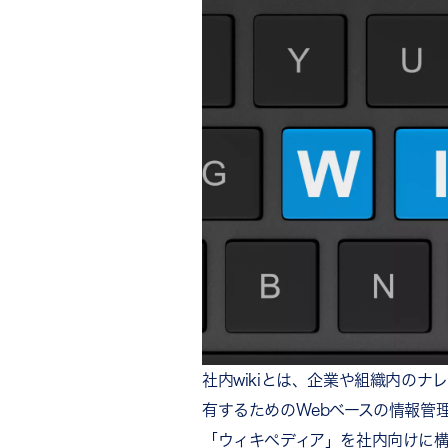
検索機能
コメント・通知機能
社内wikiを導入する4つのメリ
情報を一元管理できる
業務の属人化を防げる
教育コスト・問い合わせ対応
リモートワーク下でも情報格
社内wikiを導入する際の注意点
目的があいまいで定着しない
更新が一部の従業員に偏る
情報整理のルールが不明確に
社内wikiを定着させるための
推進担当者を明確にする
社内wikiとは、企業や組織内の
シンプルな運用ルールを設け
有するためのWebベースの情報管
投稿者を称賛する文化をつく
「ウィキペディア」を社内向けに
社内wikiの定着には「称賛文