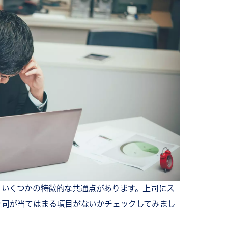
い
力が低い
できない
ールをする
っている
組織にもたらす弊害
じる
する
、いくつかの特徴的な共通点があります。上司にス
上司が当てはまる項目がないかチェックしてみまし
う
の対処法