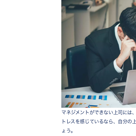
9．部下の意見を聞き入れな
10．コミュニケーション能
11．感情のコントロールが
12．やる気がない
13．部下に頼らない
14．忙しさや大変さをアピ
15．ハラスメント気質を持
マネジメントができない上司が
優秀な人材が辞めてしまう
チーム内で仕事量に偏りが生
部下のモチベーションが低下
新しいことに挑戦しづらい
人材育成が進まない
マネジメントができない上司には
組織の目標を達成しづらい
トレスを感じているなら、自分の
顧客に悪い印象を与えてしま
ょう。
マネジメントができない上司へ