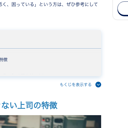
低く、困っている」という方は、ぜひ参考にして
特徴
らず、ゴール設定ができない
もくじを表示する
い
きない上司の特徴
い
ない