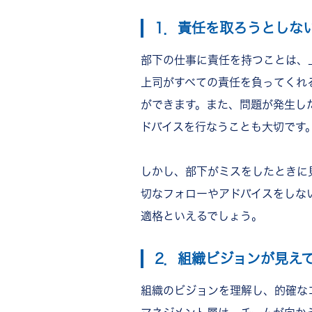
上司をうまくコントロールす
1．責任を取ろうとしな
連絡のエビデンスを残す
横のつながりを構築する
部下の仕事に責任を持つことは、
よき相談相手を見つける
上司がすべての責任を負ってくれ
上司に対して権力がある人に
ができます。
また、問題が発生し
上司との距離を置く
異動や転職を検討する
ドバイスを行なうことも大切です
上司を反面教師にして、出世
「RECOG」なら“ホメる“コ
しかし、部下がミスをしたときに
まとめ
切なフォローやアドバイスをしな
適格といえるでしょう。
2．組織ビジョンが見え
組織のビジョンを理解し、的確な