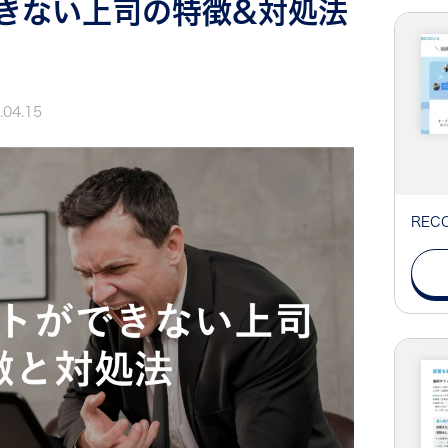
きない上司の特徴&対処法
.04.15
RE