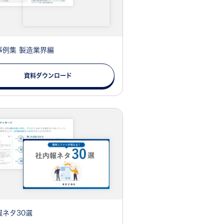
事例集 製造業界編
資料ダウンロード
報ネタ30選