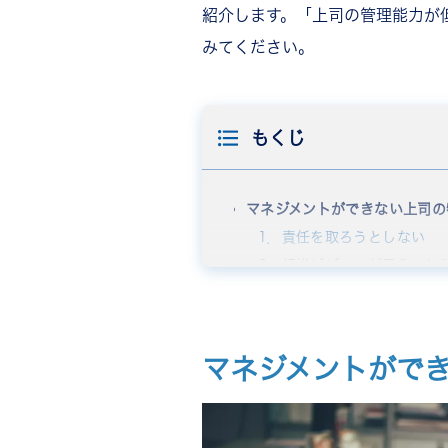
紹介します。「上司の管理能力が
みてください。
もくじ
マネジメントができない上司の
1．責任を取ろうとしない
2．組織ビジョンが見えてお
3．意思決定ができない
4．指示の内容が曖昧
5．部下の能力を引き出せな
マネジメントがで
6．臨機応変な対応ができな
7．スケジュール管理ができ
8．現場を理解していない