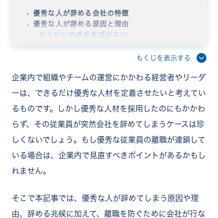
優秀な人が辞める会社の特徴
優秀な人が辞める原因と理由
やりがいや成長実感がない
労働環境や職場環境が悪い
人間関係に問題がある
もくじを表示する
ワークライフバランスが取れない
企業内で組織やチームの運営にかかわる経営者やリーダ
会社・組織の将来に不安を感じる
優秀な人が辞める兆候
ーは、できるだけ優秀な人材を定着させたいと考えてい
出社態度が変化したとき
るものです。しかし優秀な人材を採用したのにもかかわ
モチベーションや生産性が低下したとき
コミュニケーションが減ったとき
らず、その従業員が突然会社を辞めてしまうケースは珍
有給休暇の取得頻度が増えたとき
しくないでしょう。もし優秀な従業員の離職が連鎖して
優秀な人が辞めるデメリット
生産性が低下する
いる場合は、企業内で見直すべきポイントがあるかもし
従業員のモチベーションが低下する
れません。
採用や従業員の育成にコスト・時間がかかる
企業ができる対策5つ
採用のミスマッチをなくす
そこで本記事では、優秀な人が辞めてしまう原因や理
コミュニケーションを積極的に取る
由、辞める兆候に加えて、離職を防ぐために会社が行な
成果に対して正しく評価する