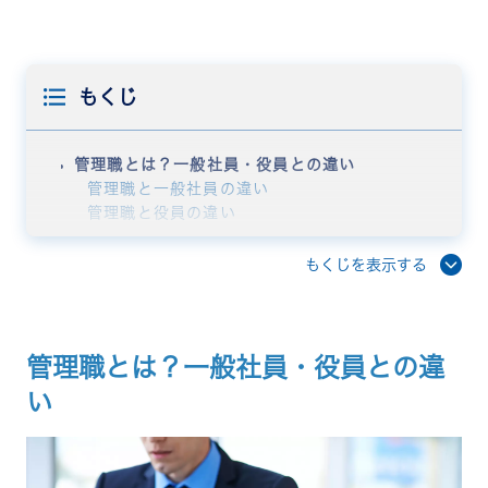
もくじ
管理職とは？一般社員・役員との違い
管理職と一般社員の違い
管理職と役員の違い
管理職の主な業務内容
経営方針の浸透と目標設定
もくじを表示する
業務・進捗管理と業務改善
部下の育成・指導
人事評価
予算管理
管理職とは？一般社員・役員との違
労務管理と職場環境の整備
い
管理職の種類と役職ごとの役割
部長の業務・役割
課長の業務・役割
係長の業務・役割