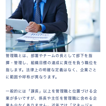
管理職に求められる3つのスキル
テクニカルスキル（業務遂行能力）
ヒューマンスキル（対人関係能力）
コンセプチュアルスキル（概念化能力）
管理職が抱えやすい課題と対処法
プレイングマネージャーの業務過多
部下とのコミュニケーション不足
リモートワーク環境でのマネジメントの難しさ
管理職の業務を効率化するには？チームワークアプ
リ「RECOG」の活用
まとめ
管理職とは、部署やチームの長として部下を指
揮・管理し、組織目標の達成に責任を負う職位を
指します。法律上の明確な定義はなく、企業ごと
に範囲や呼称が異なります。
一般的には「課長」以上を管理職と位置づける企
業が多いですが、係長や主任を管理職に含める企
業も少なくありません。近年では「マネージャ