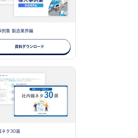
事例集 製造業界編
資料ダウンロード
報ネタ30選