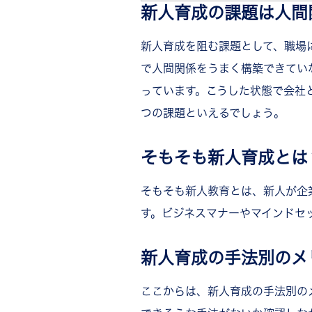
◾︎ 楽しく仕事をして、プラ
新人育成の課題は人間
◾︎ 失敗を恐れる
新人育成を阻む課題として、職場
◾︎ キャリアに対する考えが
新人育成の指導内容とは？
で人間関係をうまく構築できてい
◾︎ 業務に必要な知識・情報
っています。こうした状態で会社
◾︎ 反省のサポートをする
つの課題といえるでしょう。
◾︎ キャリアについての時間
◾︎ 企業文化・理念を伝える
そもそも新人育成とは
◾︎ 基本のビジネスマナーを
◾︎ コミュニケーションを指
そもそも新人教育とは、新人が企
◾︎ ITリテラシーについて理
す。ビジネスマナーやマインドセ
新人育成の準備は何をすれば良
◾︎ 目標を設定する
新人育成の手法別のメ
◾︎ カリキュラムを作成する
◾︎ 新人の現状を把握する
ここからは、新人育成の手法別の
◾︎ フィードバックの準備をす