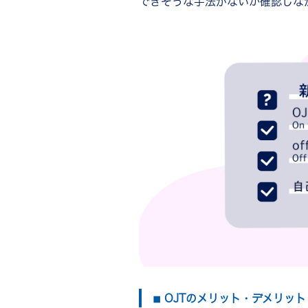
できそうな手法がないか確認しな
新人育成を成功させるポイント
◾︎ 一人ひとり違うことを理
◾︎ 先に手本を見せる
◾︎ 従来の考え方を押し付けな
◾︎ 先輩・上司から声をかける
◾︎ できるだけ具体的な指示
◾︎ きちんと褒める
まとめ
◾︎ OJTのメリット・デメリット