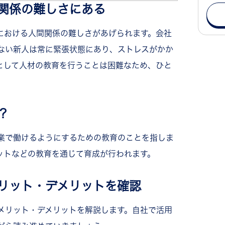
イベートを充実させたい
関係の難しさにある
における人間関係の難しさがあげられます。会社
あいまい
ない新人は常に緊張状態にあり、ストレスがかか
を伝える
として人材の教育を行うことは困難なため、ひと
を用意する
？
教える
導する
業で働けるようにするための教育のことを指しま
解してもらう
ットなどの教育を通じて育成が行われます。
い？
リット・デメリットを確認
メリット・デメリットを解説します。自社で活用
る