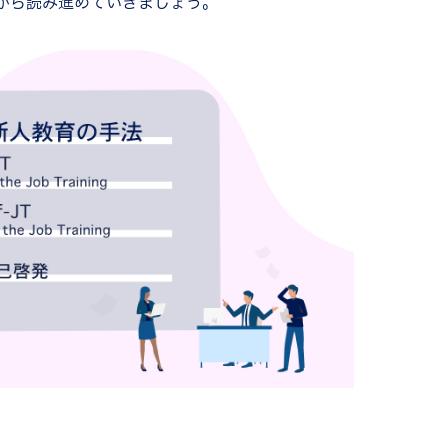
がら読み進めていきましょう。
は？
解してたたえ合う
い
を出す