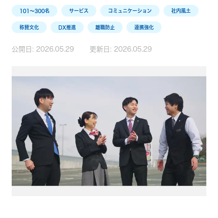
101〜300名
サービス
コミュニケーション
社内風土
称賛文化
DX推進
離職防止
連携強化
公開日:
2026.05.29
更新日:
2026.05.29