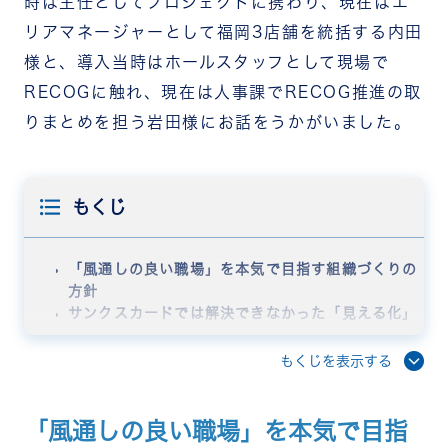
時は主任としてプロジェクトに携わり、現在はエ
リアマネージャーとして福岡3店舗を統括する内田
様と、導入当時はホールスタッフとして現場で
RECOGに触れ、現在は人事課でRECOG推進の取
りまとめを担う岩田様にお話をうかがいました。
もくじ
「風通しの良い職場」を本気で目指す組織づくりの
方針
サンクスカードでは解決できなかった「見える化」
の壁
人事課と各店舗の担当者が連携する、全社横断の運
もくじを表示する
用体制
RECOGの機能をフル活用した具体的な使い方
離職率の低下、店舗間連携の強化。5年間で実感し
「風通しの良い職場」を本気で目指
た組織の変化