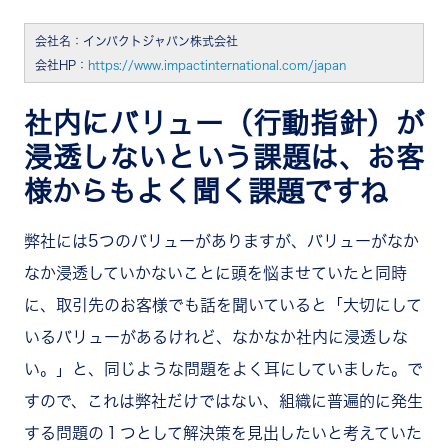
ニケーションが増えてきてお互いの仕事の様子がよ
り身近に感じられ、組織が活性化します
会社名：インパクトジャパン株式会社
会社HP：
https://www.impactinternational.com/japan
社内にバリュー（行動指針）が
浸透しないという課題は、お客
様からもよく聞く課題ですね
弊社には5つのバリューがありますが、バリューがなか
なか浸透していかないことに頭を悩ませていたと同時
に、取引先のお客様でも話を聞いていると「大切にして
いるバリューがあるけれど、なかなか社内に浸透しな
い。」と、同じような問題をよく耳にしていました。で
すので、これは弊社だけではない、組織に普遍的に発生
する問題の１つとして解決策を見出したいと考えていた