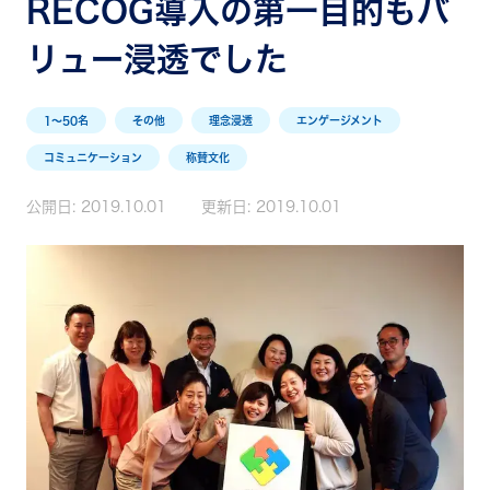
RECOG導入の第一目的もバ
リュー浸透でした
1〜50名
その他
理念浸透
エンゲージメント
コミュニケーション
称賛文化
公開日:
2019.10.01
更新日:
2019.10.01