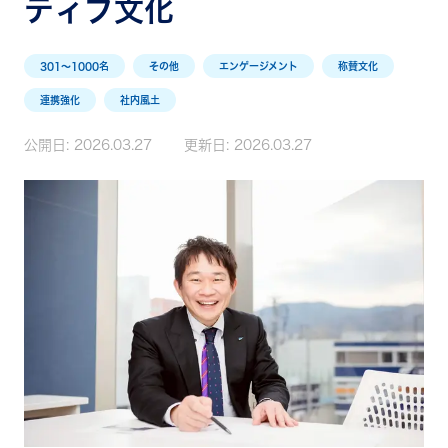
ティブ文化
301〜1000名
その他
エンゲージメント
称賛文化
連携強化
社内風土
公開日:
2026.03.27
更新日:
2026.03.27