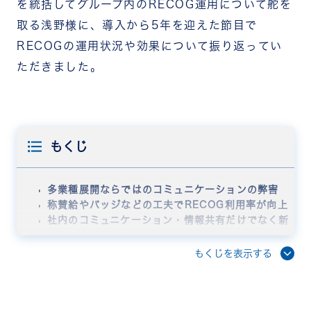
を統括してグループ内のRE
COG運用について舵を
取る浅野様に、導入から5年を迎えた節目で
RECOGの運用状況や効果について振り返ってい
ただきました。
もくじ
多業種展開ならではのコミュニケーションの弊害
称賛給やバッジなどの工夫でRECOG利用率が向上
社内のコミュニケーション・情報共有だけでなく新
卒採用や経営者育成にも効果
長期に取り組んだから実現した「称賛文化の定着」
もくじを表示する
ポジティブな文化こそコングロマリット経営の軸と
なる