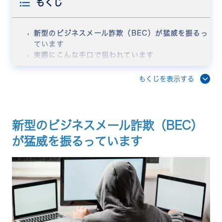
もくじ
新型のビジネスメール詐欺（BEC）が猛威を振るっ
ています
実際にこんな手口で狙われています
① 社長名義の"業務連絡"メールが届く
② LINEグループの作成を指示される
もくじを表示する
③ 詐欺師がLINEグループに参加
実際にシンクスマイルでもメールが届いています
被害は想像以上に深刻です
今すぐ実践できる5つの対策
新型のビジネスメール詐欺（BEC）
1. 送金指示は必ず「別の手段」で確認する
が猛威を振るっています
2. 「緊急」「秘密」は最大の警戒サイン
3. 送金プロセスに「複数人の承認」を組み込む
4. メールアドレスの「微妙な違い」に注意する
5. 全社的な情報共有とセキュリティ教育を行なう
根本的な対策は「クローズドな連絡手段」の確保
クローズドな社内SNS「RECOG」の活用
まとめ