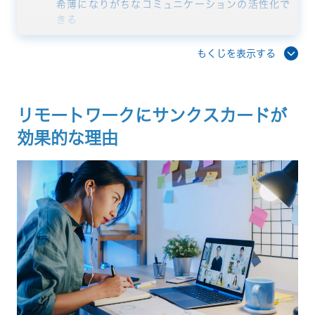
希薄になりがちなコミュニケーションの活性化で
きる
「見えない貢献」を可視化する
心理的安全性が向上する
もくじを表示する
企業理念を浸透させる
部門を横断した協力体制が構築される
リモートワークで使えるサンクスカード例文集
リモートワークにサンクスカードが
業務サポートへの感謝
アイデアや提案への称賛
効果的な理由
気遣いや雰囲気作りへの感謝
サンクスカードを形骸化させない運用のコツ
マネジメント層やリーダーが率先して使う
ハードルを下げて「質より量」を重視する
定期的な振り返りと共有の場を作る
リモートワークに適したサンクスカードツール
「RECOG」
まとめ