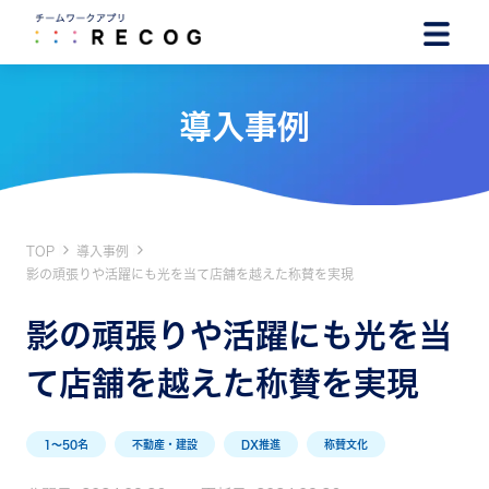
導入事例
TOP
導入事例
影の頑張りや活躍にも光を当て店舗を越えた称賛を実現
影の頑張りや活躍にも光を当
て店舗を越えた称賛を実現
1〜50名
不動産・建設
DX推進
称賛文化