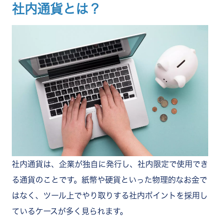
社内通貨とは？
スキルアップ・自己投資の補助
寄付など社会貢献
社内通貨を導入するメリット
称賛文化の醸成
コミュニケーションの活性化
モチベーションの向上
経営理念や行動指針の浸透
離職率の低下
社内通貨を導入するデメリット・注意点
運用コストがかかる
形骸化する可能性がある
不公平感が生まれる可能性がある
社内通貨は課税対象か？
社内通貨制度を導入する手順4ステップ
ステップ1：導入目的を明確にする
社内通貨は、企業が独自に発行し、社内限定で使用でき
ステップ2：運用方法・ルールを決める
る通貨のことです。紙幣や硬貨といった物理的なお金で
ステップ3：使い道を決める
ステップ4：経営層主導で全社一斉に運用を開始す
はなく、ツール上でやり取りする社内ポイントを採用し
る
ているケースが多く見られます。
社内通貨ツールを選ぶ際の4つのポイント