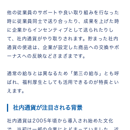
ポイント1：導入目的に合った機能があるか
ポイント2：直感的に使えるUI・UXか
他の従業員のサポートや良い取り組みを行なった
ポイント3：スマートフォンに対応しているか
時に従業員同士で送り合ったり、成果を上げた時
ポイント4：導入・運用のサポート体制が整って
いるか
に企業からインセンティブとして送られたりし
社内通貨の運用事例2社
て、社内通貨がやり取りされます。貯まった社内
株式会社アイティアスリート（IT・インターネッ
通貨の使途は、企業が設定した商品への交換やボ
ト業）
三福グループ（不動産・フィットネス・ホテル・
ーナスへの反映などさまざまです。
福祉など多業種）
社内通貨に関するよくある質問
社内通貨とピアボーナスや社内ポイントの違い
通常の給与とは異なるため「第三の給与」とも呼
は？
ばれ、福利厚生としても活用できるのが特長とい
社内通貨の導入にはどのくらいの費用がかかる？
えます。
小規模な会社でも社内通貨を導入できる？
称賛文化とともに社内通貨を運用するならチームワ
ークアプリ「RECOG」
社内通貨が注目される背景
まとめ
社内通貨は2005年頃から導入され始めた文化
で、当初は一部の企業にとどまっていました。近