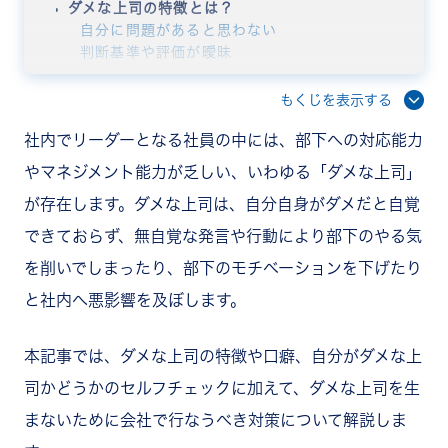
ダメな上司の特徴とは？
自分に問題があると思わない
判断基準や評価が曖昧
部下の頑張りや成果を認めない
部下の意見を聞かない
もくじを表示する
人によって表情や言葉遣い、態度が変わる
社内でリーダーとなる社員の中には、部下への対応能力
ダメな上司が言ってしまいがちな部下に対しての
NGな発言・口癖
やマネジメント能力が乏しい、いわゆる「ダメな上司」
こんな簡単なこともできないのか
が存在します。ダメな上司は、自分自身がダメだと自覚
私が若い頃はこんなに努力した
やる気が足りないのでは？
できておらず、無自覚な発言や行動により部下のやる気
忙しい
を削いでしまったり、部下のモチベーションを下げたり
話すことはない
ダメな上司になってない？セルフチェック項目
と社内へ悪影響を及ぼします。
ダメな上司にならないために上司自身ができる対策
相手を尊重する
本記事では、ダメな上司の特徴や口癖、自分がダメな上
部下の良いところに目を向けるようにする
積極的にコミュニケーションを取る
司かどうかのセルフチェックに加えて、ダメな上司を生
ダメな上司にならないために会社ができる対策
まないために会社で行なうべき対策について解説しま
研修を行なう