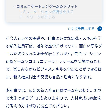
コミュニケーションゲームのメリット
コミュニケーションが活性化する
チームワークが高まる
チームビルディングに役立つ
問題解決能力が養われる
もくじを表示する
新入社員研修を盛り上げる面白いゲーム
社会人としての基礎や、仕事に必要な知識・スキルを学
漢字一文字を使った自己紹介ゲーム
他己紹介ゲーム
ぶ新入社員研修。近年は座学だけでなく、面白い研修ゲ
NASAゲーム
ームを取り入れる企業が増えています。モチベーション
人狼ゲーム
謎解きゲーム
研修ゲームやコミュニケーションゲームを実施すること
マナーストーリー
で、楽しみながらビジネススキルを学ぶことができるほ
ペーパータワー
まとめ
か、新入社員同士の交流も自然と活発になります。
本記事では、最新の新入社員研修ゲームをご紹介。無料
で実施できるゲームもありますので、人材育成の施策を
お考えの方はぜひお役立てください。