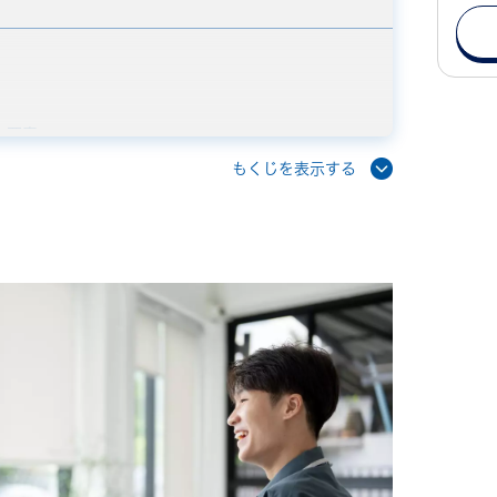
の要素
もくじを表示する
向上
向上
生まれる
と注意点