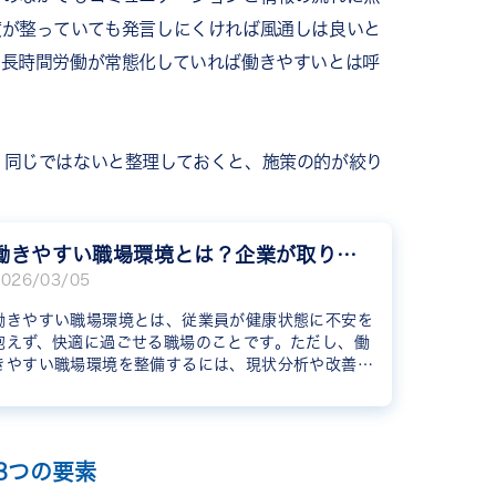
RECOG
度が整っていても発言しにくければ風通しは良いと
も長時間労働が常態化していれば働きやすいとは呼
、同じではないと整理しておくと、施策の的が絞り
働きやすい職場環境とは？企業が取り組むべき施策と進め方を徹底解説
2026/03/05
働きやすい職場環境とは、従業員が健康状態に不安を
抱えず、快適に過ごせる職場のことです。ただし、働
きやすい職場環境を整備するには、現状分析や改善策
の実行、効果測定など、さまざまな対策を実施しなけ
ればなりません。本記事では、働きやすい職場環境を
整備するメリットや具体的な対策、進め方などを紹介
します。
3つの要素