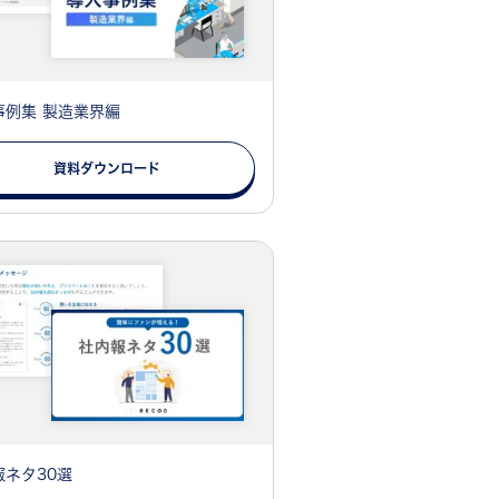
事例集 製造業界編
資料ダウンロード
報ネタ30選