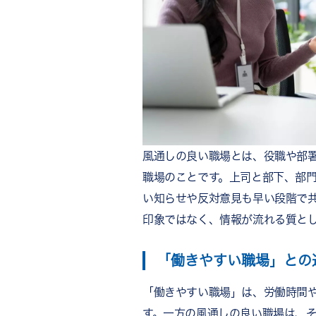
コミュニケーションが負担に
風通しが悪くなる主な原因
発言しにくい評価や雰囲気
情報共有の仕組みや導線の不
縦割り組織と情報の偏り
風通しの良い職場の作り方
ステップ1：現状を可視化す
ステップ2：発言と情報共有
風通しの良い職場とは、役職や部
ステップ3：認め合う文化で
職場のことです。上司と部下、部
導入した施策を定着させるポイ
い知らせや反対意見も早い段階で
「導入して終わり」で終わら
印象ではなく、情報が流れる質と
日常的な承認が施策継続の土
風通しの良い職場に関するよく
「働きやすい職場」との
風通しの良い職場と馴れ合い
風通しの良い職場づくりは何
「働きやすい職場」は、労働時間
施策を導入しても続かないの
す。一方の風通しの良い職場は、