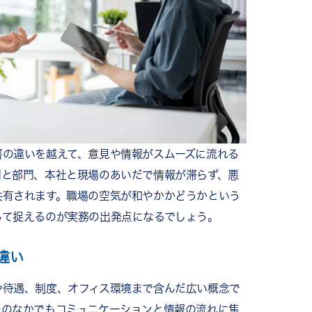
なる従業員もいる
足
る
の仕組みを整える
署の違いを越えて、意見や情報がスムーズに流れる
施策を定着させる
門と部門、本社と現場のあいだで情報が滞らず、悪
ント
共有されます。職場の空気が和やかかどうかという
せない
して捉えるのが実務の出発点になるでしょう。
台になる
ある質問
違い
の違いは何ですか？
から始めればよいですか？
や待遇、制度、オフィス環境まで含んだ広い概念で
はなぜですか？
そのなかでもコミュニケーションと情報の流れに焦