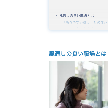
風通しの良い職場とは
「働きやすい職場」との違い
風通しの良さを構成する3つ
風通しの良い職場の特徴
立場を越えて意見を出せる
情報が早く正確に共有される
風通しの良い職場とは
心理的安全性が高い
風通しの良い職場のメリット
離職防止とエンゲージメント
生産性と意思決定スピードの
改善提案やイノベーションが
風通しの良い職場のデメリット
馴れ合いによる規律の低下
意思決定が遅くなる