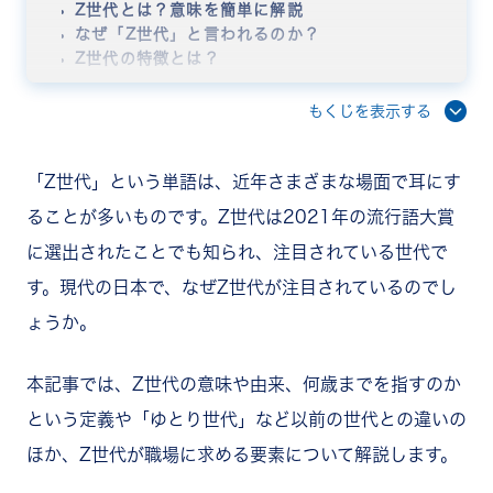
Z世代とは？意味を簡単に解説
なぜ「Z世代」と言われるのか？
Z世代の特徴とは？
多様性を重視する
自分の個性や価値観を大切にしている
もくじを表示する
環境や社会問題への関心が高い
メンタルヘルスへの意識が高い
X世代・Y世代とは？
「Z世代」という単語は、近年さまざまな場面で耳にす
X世代
ることが多いものです。Z世代は2021年の流行語大賞
Y世代
に選出されたことでも知られ、注目されている世代で
Z世代とX世代・Y世代の違い
コミュニケーションスタイル
す。現代の日本で、なぜZ世代が注目されているのでし
働き方に対する考え方
ょうか。
ハラスメントへの意識
Z世代が職場に求めるもの
オープンなコミュニケーション
本記事では、Z世代の意味や由来、何歳までを指すのか
やりがい・達成感を感じる仕事
という定義や「ゆとり世代」など以前の世代との違いの
自由・効率的な働き方
多様性が認められる
ほか、Z世代が職場に求める要素について解説します。
承認・称賛