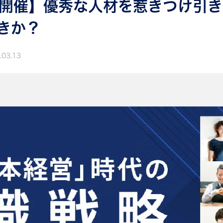
）開催】優秀な人材を惹きつけ引
きか？
.03.13