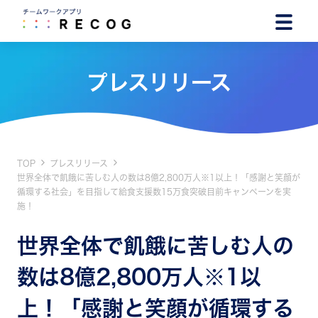
プレスリリース
TOP
プレスリリース
世界全体で飢餓に苦しむ人の数は8億2,800万人※1以上！「感謝と笑顔が
循環する社会」を目指して給食支援数15万食突破目前キャンペーンを実
施！
世界全体で飢餓に苦しむ人の
数は8億2,800万人※1以
上！「感謝と笑顔が循環する