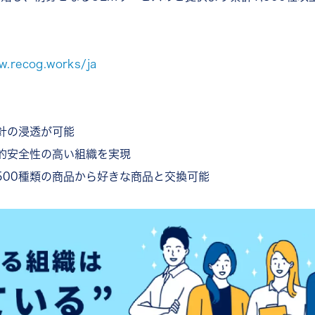
。
w.recog.works/ja
針の浸透が可能
的安全性の高い組織を実現
500種類の商品から好きな商品と交換可能