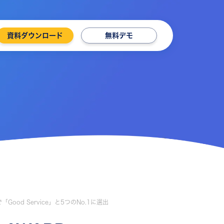
資料ダウンロード
無料デモ
「Good Service」と5つのNo.1に選出